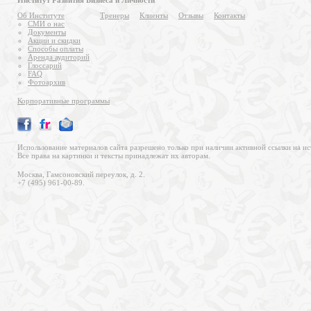
Институт Развития Бизнеса и Личности
Об Институте
Тренеры
Клиенты
Отзывы
Контакты
СМИ о нас
Документы
Акции и скидки
Способы оплаты
Аренда аудиторий
Глоссарий
FAQ
Фотоархив
Корпоративные программы
Использование материалов сайта разрешено только при наличии активной ссылки на ис
Все права на картинки и тексты принадлежат их авторам.
Москва, Гамсоновский переулок, д. 2.
+7 (495) 961-00-89.