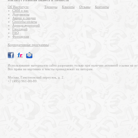
Институт Развития Бизнеса и Личности
Об Институте
Тренеры
Клиенты
Отзывы
Контакты
СМИ о нас
Документы
Акции и скидки
Способы оплаты
Аренда аудиторий
Глоссарий
FAQ
Фотоархив
Корпоративные программы
Использование материалов сайта разрешено только при наличии активной ссылки на ис
Все права на картинки и тексты принадлежат их авторам.
Москва, Гамсоновский переулок, д. 2.
+7 (495) 961-00-89.