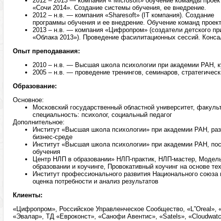
2012 – 2013 — компания « Microsoft» обучение команды проек
«Сочи 2014». Создание системы обучения, ее внедрение.
2012 – н.в. — компания «Sharesoft» (IT компания). Создание
программы обучения и ее внедрение. Обучение команд проект
2013 – н.в. — компания «Цифропром» (создатели детского пр
«Облака 2013»). Проведение фасилитационных сессий. Конса
Опыт преподавания:
2010 – н.в. — Высшая школа психологии при академии РАН, к
2005 – н.в. — проведение тренингов, семинаров, стратегиче
Образование:
Основное:
Московский государственный областной университет, факульт
специальность: психолог, социальный педагог
Дополнительное:
Институт «Высшая школа психологии» при академии РАН, раз
бизнес-среде
Институт «Высшая школа психологии» при академии РАН, по
обучения
Центр НЛП в образовании» НЛП-практик, НЛП-мастер, Модел
образовании и коучинге, Провокативный коучинг на основе те
Институт профессионального развития Национального союза 
оценка потребности и анализ результатов
Клиенты:
«Цифропром», Российское Управленческое Сообщество, «L”Oreal», «S
«Эвалар», ТД «Евроконст», «Санофи Авентис», «Satels», «Cloudwa