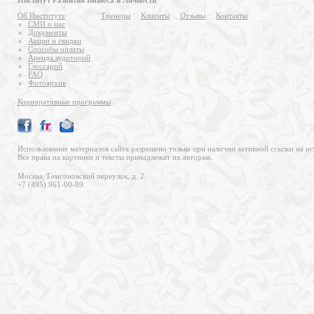
Институт Развития Бизнеса и Личности
Об Институте
Тренеры
Клиенты
Отзывы
Контакты
СМИ о нас
Документы
Акции и скидки
Способы оплаты
Аренда аудиторий
Глоссарий
FAQ
Фотоархив
Корпоративные программы
Использование материалов сайта разрешено только при наличии активной ссылки на ис
Все права на картинки и тексты принадлежат их авторам.
Москва, Гамсоновский переулок, д. 2.
+7 (495) 961-00-89.