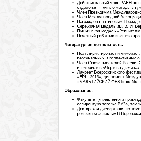
Действительный член РАЕН по се
отделения «Точные методы в гу
Член Президиума Международно
Член Международной Ассоциаци
Награждён платиновым Президент
Серебряная медаль им. В. И. Вер
Пушкинская медаль «Ревнителю 
Почетный работник высшего проф
Литературная деятельность:
Поэт-лирик, иронист и лимерист
персональных и коллективных с
Член Союза писателей России, С
и юмористов «Чёртова дюжина»
Лауреат Всероссийского фестива
«ЁРШ-2013», дипломант Междуна
«МАЛЬТИЙСКИЙ ФЕSТ» на Мальте 
Образование:
Факультет управления и приклад
аспирантура того же ВУЗа, там
Докторская диссертация по теме
розыскной аспекты» В Воронежс