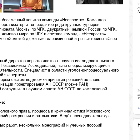
2
о
А
?» бессменный капитан команды «Неспроста», Командор
 организатор и топ-редактор ряда крупных турниров.
пионата Москвы по ЧГК, двукратный чемпион России по ЧГК,
 чемпион мира по ЧГК в составе команды «Неспроста».
ион «Золотой дюжины» телевизионной игры-викторины «Своя
ный директор первого частного научно-исследовательского
а Независимых Исследований, ныне специализирующийся
еятельности. Специалист в области уголовно-процессуального
ой экспертизы
ором систем поддержки принятия решений во вновь
тизации проектирования АН СССР (позже РАН)
й сотрудник в научном совете АН СССР по комплексной
2
м
М
ие:
А
оловного права, процесса и криминалистики Московского
приборостроения и автоматики. Ведёт преподавательскую
ных работ, нескольких монографий и учебных пособий