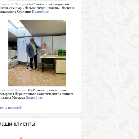
7 июля 2026 года.
22-23 июля пошел закрытый
нлайн-семинар «Навыки личной власти» Василия
лексеевича Сенченко
Подробнее
0 июля 2026 года.
18-19 июля прошла очная
астерская Директивного (классического) гипноза
ихаила Миллера
Подробнее
рхив новостей
Наши клиенты