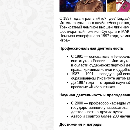
С 1997 года играл в «Что? Где? Когда
Интеллектуального клуба «Неспроста»,
Трёхкратный чемпион высшей лиги чем
шестикратный чемпион Суперлиги МАК,
Чемпион суперфинала 1997 года, чемп
Игра»
Профессиональная деятельность:
С 1991 — основатель и Генераль
института в России — Институт
в области судебно-экспертной д
права, криминалистики и судебн
1987 — 1991 — заведующий сект
образованном Институте автома
До 1987 года — старший научны
проблеме «Кибернетика»
Научная деятельность и преподаван
С 2000 — профессор кафедры уг
государственного университета 
деятельность в других вузах
Автор и соавтор более 200 науч
Достижения и награды: