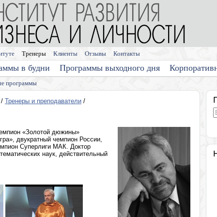
итуте
Тренеры
Клиенты
Отзывы
Контакты
аммы в будни
Программы выходного дня
Корпоратив
е программы
/
Тренеры и преподаватели
/
чемпион «Золотой дюжины»
гра», двукратный чемпион России,
емпион Суперлиги МАК. Доктор
тематических наук, действительный