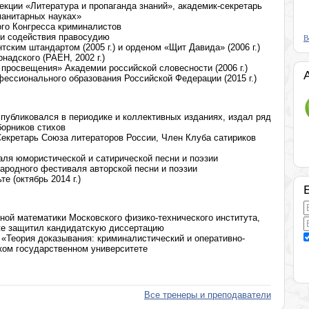
кции «Литература и пропаганда знаний», академик-секретарь
манитарных науках»
го Конгресса криминалистов
и содействия правосудию
В
ским штандартом (2005 г.) и орденом «Щит Давида» (2006 г.)
надского (РАЕН, 2002 г.)
просвещения» Академии российской словесности (2006 г.)
ессионального образования Российской Федерации (2015 г.)
, публиковался в периодике и коллективных изданиях, издал ряд
борников стихов
екретарь Союза литераторов России, Член Клуба сатириков
ля юмористической и сатирической песни и поэзии
родного фестиваля авторской песни и поэзии
(октябрь 2014 г.)
ной математики Московского физико-технического института,
 же защитил кандидатскую диссертацию
 «Теория доказывания: криминалистический и оперативно-
ком государственном университете
Все тренеры и преподаватели