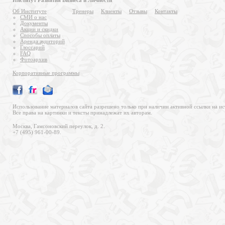
Институт Развития Бизнеса и Личности
Об Институте
Тренеры
Клиенты
Отзывы
Контакты
СМИ о нас
Документы
Акции и скидки
Способы оплаты
Аренда аудиторий
Глоссарий
FAQ
Фотоархив
Корпоративные программы
Использование материалов сайта разрешено только при наличии активной ссылки на ис
Все права на картинки и тексты принадлежат их авторам.
Москва, Гамсоновский переулок, д. 2.
+7 (495) 961-00-89.