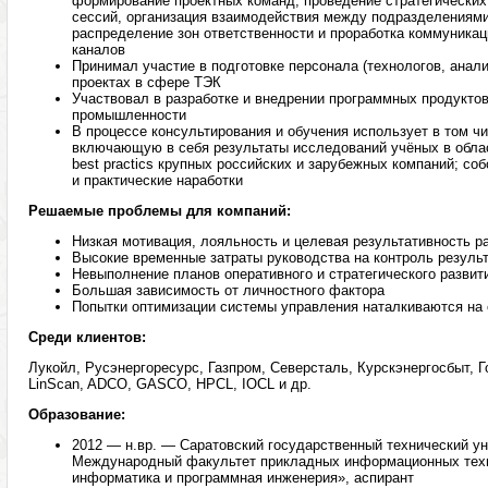
формирование проектных команд, проведение стратегических
сессий, организация взаимодействия между подразделениями
распределение зон ответственности и проработка коммуника
каналов
Принимал участие в подготовке персонала (технологов, анал
проектах в сфере ТЭК
Участвовал в разработке и внедрении программных продуктов
промышленности
В процессе консультирования и обучения использует в том ч
включающую в себя результаты исследований учёных в обла
best practics крупных российских и зарубежных компаний; с
и практические наработки
Решаемые проблемы для компаний:
Низкая мотивация, лояльность и целевая результативность р
Высокие временные затраты руководства на контроль резуль
Невыполнение планов оперативного и стратегического развит
Большая зависимость от личностного фактора
Попытки оптимизации системы управления наталкиваются на 
Среди клиентов:
Лукойл, Русэнергоресурс, Газпром, Северсталь, Курскэнергосбыт, Г
LinScan, ADCO, GASCO, HPCL, IOCL и др.
Образование:
2012 — н.вр. — Саратовский государственный технический уни
Международный факультет прикладных информационных техн
информатика и программная инженерия», аспирант