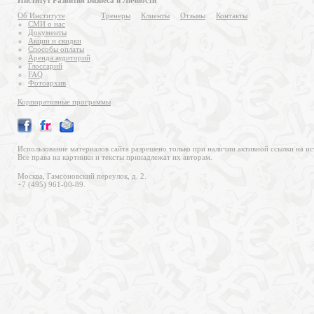
Институт Развития Бизнеса и Личности
Об Институте
Тренеры
Клиенты
Отзывы
Контакты
СМИ о нас
Документы
Акции и скидки
Способы оплаты
Аренда аудиторий
Глоссарий
FAQ
Фотоархив
Корпоративные программы
Использование материалов сайта разрешено только при наличии активной ссылки на ис
Все права на картинки и тексты принадлежат их авторам.
Москва, Гамсоновский переулок, д. 2.
+7 (495) 961-00-89.