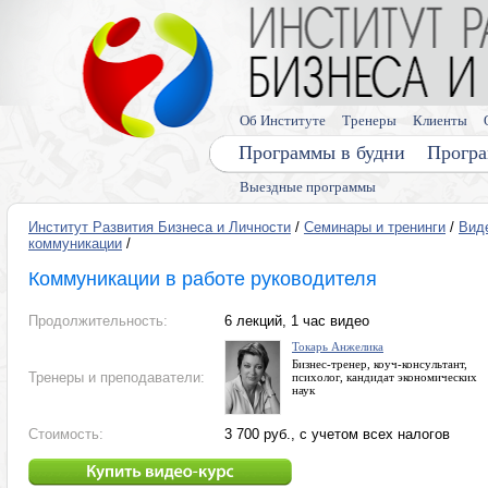
Об Институте
Тренеры
Клиенты
Программы в будни
Програ
Выездные программы
Институт Развития Бизнеса и Личности
/
Семинары и тренинги
/
Вид
коммуникации
/
Коммуникации в работе руководителя
Продолжительность:
6 лекций, 1 час видео
Токарь Анжелика
Бизнес-тренер, коуч-консультант,
Тренеры и преподаватели:
психолог, кандидат экономических
наук
Стоимость:
3 700 руб., с учетом всех налогов