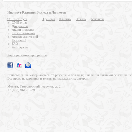
Институт Развития Бизнеса и Личности
Об Институте
Тренеры
Клиенты
Отзывы
Контакты
СМИ о нас
Документы
Акции и скидки
Способы оплаты
Аренда аудиторий
Глоссарий
FAQ
Фотоархив
Корпоративные программы
Использование материалов сайта разрешено только при наличии активной ссылки на ис
Все права на картинки и тексты принадлежат их авторам.
Москва, Гамсоновский переулок, д. 2.
+7 (495) 961-00-89.