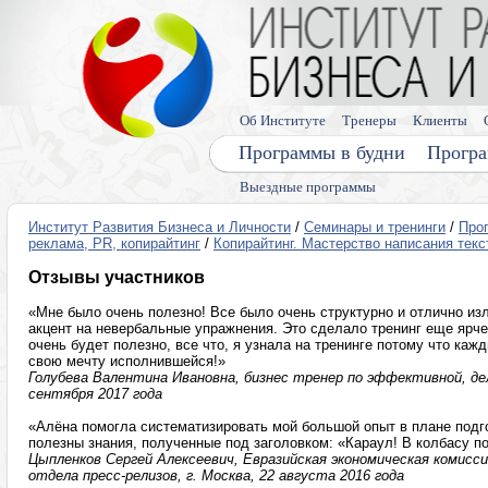
Об Институте
Тренеры
Клиенты
Программы в будни
Програ
Выездные программы
Институт Развития Бизнеса и Личности
/
Семинары и тренинги
/
Про
реклама, PR, копирайтинг
/
Копирайтинг. Мастерство написания текс
Отзывы участников
«Мне было очень полезно! Все было очень структурно и отлично и
акцент на невербальные упражнения. Это сделало тренинг еще ярче
очень будет полезно, все что, я узнала на тренинге потому что ка
свою мечту исполнившейся!»
Голубева Валентина Ивановна, бизнес тренер по эффективной, дел
сентября 2017 года
«Алёна помогла систематизировать мой большой опыт в плане подг
полезны знания, полученные под заголовком: «Караул! В колбасу п
Цыпленков Сергей Алексеевич, Евразийская экономическая комисс
отдела пресс-релизов, г. Москва, 22 августа 2016 года