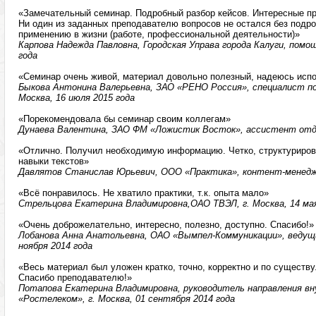
«Замечательный семинар. Подробный разбор кейсов. Интересные пр
Ни один из заданных преподавателю вопросов не остался без подро
применению в жизни (работе, профессиональной деятельности)»
Карпова Надежда Павловна, Городская Управа города Калуги, помощ
года
«Семинар очень живой, материал довольно полезный, надеюсь исп
Быкова Антонина Валерьевна, ЗАО «РЕНО Россия», специалист по
Москва, 16 июля 2015 года
«Порекомендовала бы семинар своим коллегам»
Дунаева Валентина, ЗАО ФМ «Ложистик Восток», ассистент отдел
«Отлично. Получил необходимую информацию. Четко, структурирова
навыки текстов»
Давлятов Станислав Юрьевич, ООО «Практика», контент-менеджер
«Всё понравилось. Не хватило практики, т.к. опыта мало»
Стрельцова Екатерина Владимировна,ОАО ТВЭЛ, г. Москва, 14 мая
«Очень доброжелательно, интересно, полезно, доступно. Спасибо!»
Лобанова Анна Анатольевна, ОАО «Вымпел-Коммуникации», ведущи
ноября 2014 года
«Весь материал был уложен кратко, точно, корректно и по существу
Спасибо преподавателю!»
Потапова Екатерина Владимировна, руководитель направления в
«Ростелеком», г. Москва, 01 сентября 2014 года