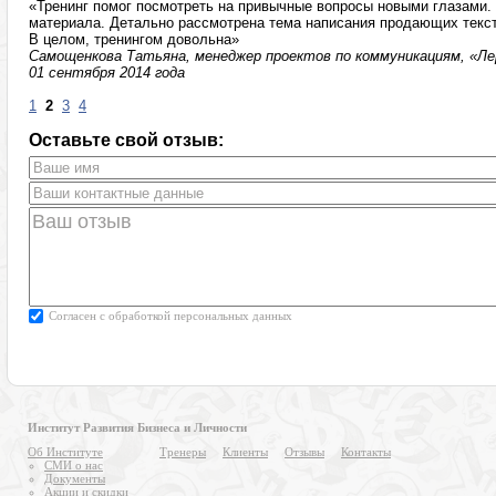
«Тренинг помог посмотреть на привычные вопросы новыми глазами. 
материала. Детально рассмотрена тема написания продающих текст
В целом, тренингом довольна»
Самощенкова Татьяна, менеджер проектов по коммуникациям, «Лер
01 сентября 2014 года
1
2
3
4
Оставьте свой отзыв:
Согласен с
обработкой персональных данных
Институт Развития Бизнеса и Личности
Об Институте
Тренеры
Клиенты
Отзывы
Контакты
СМИ о нас
Документы
Акции и скидки