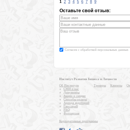
1
2
3
4
5
6
7
8
9
Оставьте свой отзыв:
Согласен с
обработкой персональных данных
Институт Развития Бизнеса и Личности
Об Институте
Тренеры
Клиенты
От
СМИ о нас
Документы
Акции и скидки
Способы оплаты
Аренда аудиторий
Глоссарий
FAQ
Фотоархив
Корпоративные программы