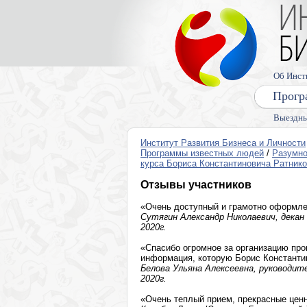
Об Инст
Прогр
Выездны
Институт Развития Бизнеса и Личности
Программы известных людей
/
Разумно
курса Бориса Константиновича Ратник
Отзывы участников
«Очень доступный и грамотно оформле
Сутягин Александр Николаевич, декан 
2020г.
«Спасибо огромное за организацию пр
информация, которую Борис Константин
Белова Ульяна Алексеевна, руководит
2020г.
«Очень теплый прием, прекрасные цен