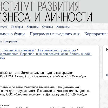
итуте
Тренеры
Клиенты
Отзывы
Контакты
аммы в будни
Программы выходного дня
Корпоратив
е программы
/
Семинары и тренинги
/
Программы выходного дня
/
е мышление. Персональные пси-возможности. Запись онлайн-
ова
/
нный контент. Замечательная подача материала»
В
ФДО РГА ТУ им. П.Д. Соловьева, г. Рыбинск 14-15 ноября
ограммы по теме Разумное мышление. Это уникальная
ович дает слушателям. Я счастлива, что оказалась здесь»
ель, ООО «Страна гномов», г. Долгопрудный 14-15 ноября
ности»