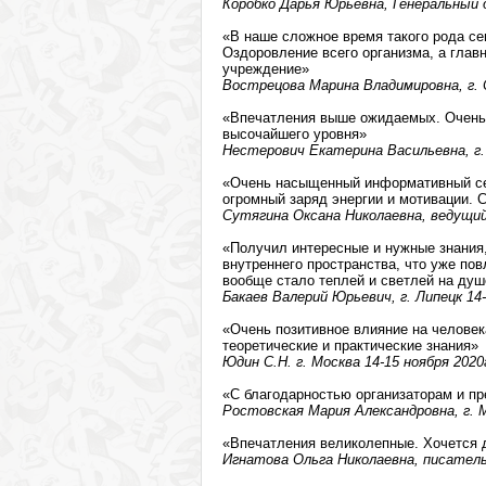
Коробко Дарья Юрьевна, Генеральный 
«В наше сложное время такого рода се
Оздоровление всего организма, а главн
учреждение»
Вострецова Марина Владимировна, г. 
«Впечатления выше ожидаемых. Очень
высочайшего уровня»
Нестерович Екатерина Васильевна, г. 
«Очень насыщенный информативный сем
огромный заряд энергии и мотивации. 
Сутягина Оксана Николаевна, ведущий 
«Получил интересные и нужные знания,
внутреннего пространства, что уже по
вообще стало теплей и светлей на душ
Бакаев Валерий Юрьевич, г. Липецк 14-
«Очень позитивное влияние на человек
теоретические и практические знания»
Юдин С.Н. г. Москва 14-15 ноября 2020
«С благодарностью организаторам и п
Ростовская Мария Александровна, г. М
«Впечатления великолепные. Хочется 
Игнатова Ольга Николаевна, писатель,