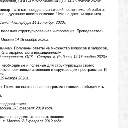
директор, ООО «Психосоматика 2,0» 14-15 ноября 2020г.
минар – это как поездка в санаторий после тяжелой работы.
ое – духовное восстановление. Чего не даст ни одно мед.
Санкт-Петербург 14-15 ноября 2020г.
 полезная структурированная информация. Преподаватель
Москва 14-15 ноября 2020г.
инар. Получены ответы на множество вопросов и запросов,
С благодарностью и восхищением!»
специалист, ОДК – Сатурн, г. Рыбинск 14-15 ноября 2020г.
 необходимые и полезные для структуризации своего
влекло позитивные изменения в окружающем пространстве. И
е»
15 ноября 2020г.
а. Грамотно выстроенная программа позволила объединить
г.
реподавателям»
осква, 2-3 февраля 2019 года
дальше продолжать черпать знания»
 г. Москва, 2-3 февраля 2019 года