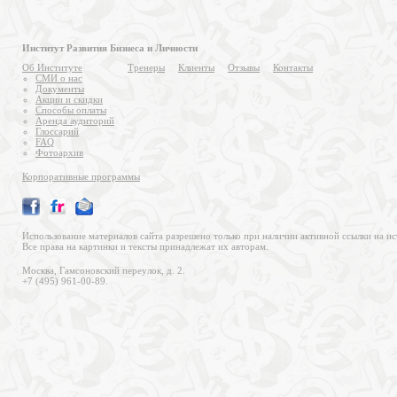
Институт Развития Бизнеса и Личности
Об Институте
Тренеры
Клиенты
Отзывы
Контакты
СМИ о нас
Документы
Акции и скидки
Способы оплаты
Аренда аудиторий
Глоссарий
FAQ
Фотоархив
Корпоративные программы
Использование материалов сайта разрешено только при наличии активной ссылки на ис
Все права на картинки и тексты принадлежат их авторам.
Москва, Гамсоновский переулок, д. 2.
+7 (495) 961-00-89.