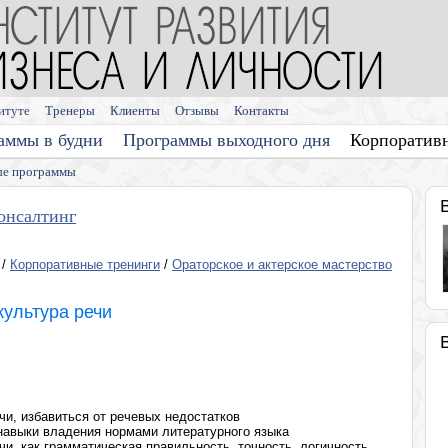
итуте
Тренеры
Клиенты
Отзывы
Контакты
аммы в будни
Программы выходного дня
Корпоратив
е программы
онсалтинг
/
Корпоративные тренинги
/
Ораторское и актерское мастерство
культура речи
чи, избавиться от речевых недостатков
навыки владения нормами литературного языка
и, как грамматическая правильность, точность, логичность,