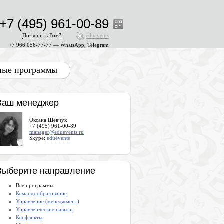
+7 (495) 961-00-89
Позвонить Вам?
eduevents
+7 966 056-77-77 — WhatsApp, Telegram
ные программы
Ваш менеджер
Оксана Шевчук
+7 (495) 961-00-89
manager@eduevents.ru
Skype:
eduevents
Выберите направление
Все программы
Командообразование
Управление (менеджмент)
Управленческие навыки
Конфликты