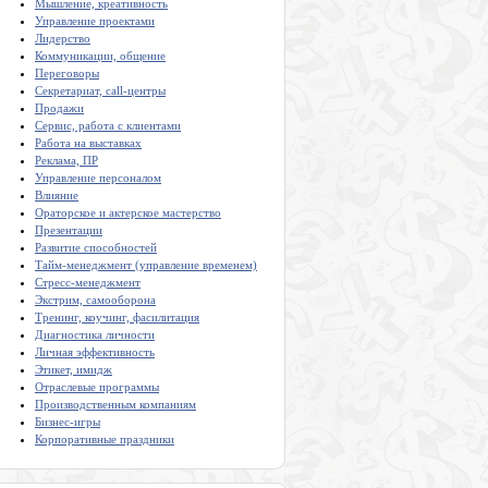
Мышление, креативность
Управление проектами
Лидерство
Коммуникации, общение
Переговоры
Секретариат, call-центры
Продажи
Сервис, работа с клиентами
Работа на выставках
Реклама, ПР
Управление персоналом
Влияние
Ораторское и актерское мастерство
Презентации
Развитие способностей
Тайм-менеджмент (управление временем)
Стресс-менеджмент
Экстрим, самооборона
Тренинг, коучинг, фасилитация
Диагностика личности
Личная эффективность
Этикет, имидж
Отраслевые программы
Производственным компаниям
Бизнес-игры
Корпоративные праздники