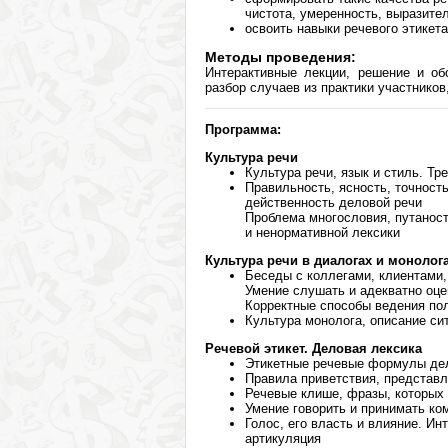
чистота, умеренность, выразите
освоить навыки речевого этикет
Методы проведения:
Интерактивные лекции, решение и обс
разбор случаев из практики участников
Программа:
Культура речи
Культура речи, язык и стиль. Тр
Правильность, ясность, точность
действенность деловой речи
Проблема многословия, путаност
и ненормативной лексики
Культура речи в диалогах и монолог
Беседы с коллегами, клиентами,
Умение слушать и адекватно оц
Корректные способы ведения пол
Культура монолога, описание си
Речевой этикет. Деловая лексика
Этикетные речевые формулы де
Правила приветствия, представл
Речевые клише, фразы, которых
Умение говорить и принимать к
Голос, его власть и влияние. Ин
артикуляция