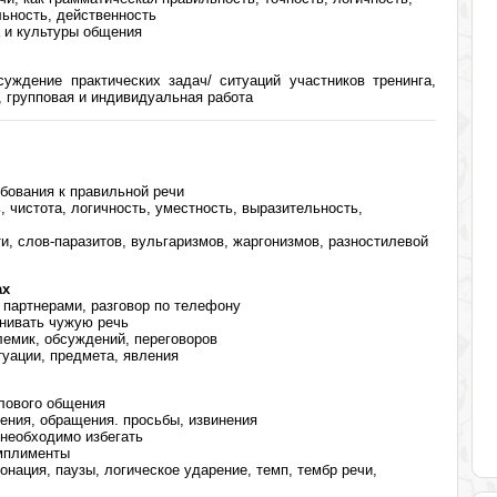
льность, действенность
а и культуры общения
уждение практических задач/ ситуаций участников тренинга,
, групповая и индивидуальная работа
ебования к правильной речи
, чистота, логичность, уместность, выразительность,
и, слов-паразитов, вульгаризмов, жаргонизмов, разностилевой
ах
 партнерами, разговор по телефону
енивать чужую речь
емик, обсуждений, переговоров
туации, предмета, явления
лового общения
ения, обращения. просьбы, извинения
 необходимо избегать
омплименты
тонация, паузы, логическое ударение, темп, тембр речи,