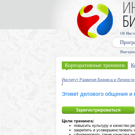
Об Инст
Прогр
Выездны
Корпоративные тренинги
К
Институт Развития Бизнеса и Личности
/
Этикет делового общения и 
Цели тренинга:
повысить культуру и качество ре
закрепить и усовершенствовать 
сформировать такие качества реч