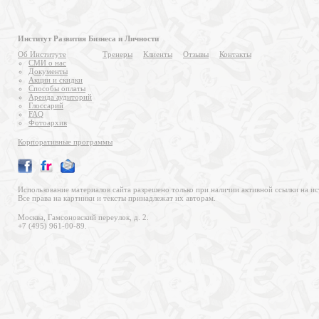
Институт Развития Бизнеса и Личности
Об Институте
Тренеры
Клиенты
Отзывы
Контакты
СМИ о нас
Документы
Акции и скидки
Способы оплаты
Аренда аудиторий
Глоссарий
FAQ
Фотоархив
Корпоративные программы
Использование материалов сайта разрешено только при наличии активной ссылки на ис
Все права на картинки и тексты принадлежат их авторам.
Москва, Гамсоновский переулок, д. 2.
+7 (495) 961-00-89.