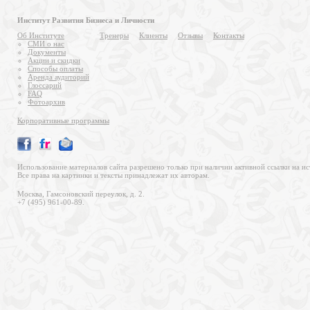
Институт Развития Бизнеса и Личности
Об Институте
Тренеры
Клиенты
Отзывы
Контакты
СМИ о нас
Документы
Акции и скидки
Способы оплаты
Аренда аудиторий
Глоссарий
FAQ
Фотоархив
Корпоративные программы
Использование материалов сайта разрешено только при наличии активной ссылки на ис
Все права на картинки и тексты принадлежат их авторам.
Москва, Гамсоновский переулок, д. 2.
+7 (495) 961-00-89.