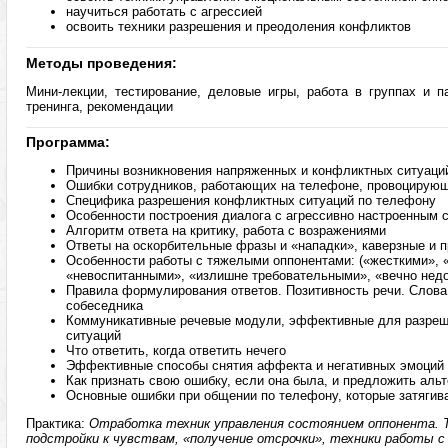
научиться работать с агрессией
освоить техники разрешения и преодоления конфликтов
Методы проведения:
Мини-лекции, тестирование, деловые игры, работа в группах и п
тренинга, рекомендации
Программа:
Причины возникновения напряженных и конфликтных ситуаци
Ошибки сотрудников, работающих на телефоне, провоцирую
Специфика разрешения конфликтных ситуаций по телефону
Особенности построения диалога с агрессивно настроенным 
Алгоритм ответа на критику, работа с возражениями
Ответы на оскорбительные фразы и «нападки», каверзные и 
Особенности работы с тяжелыми оппонентами: («жесткими»,
«невоспитанными», «излишне требовательными», «вечно нед
Правила формулирования ответов. Позитивность речи. Слов
собеседника
Коммуникативные речевые модули, эффективные для разреш
ситуаций
Что ответить, когда ответить нечего
Эффективные способы снятия аффекта и негативных эмоций 
Как признать свою ошибку, если она была, и предложить аль
Основные ошибки при общении по телефону, которые затягив
Практика:
Отработка техник управления состоянием оппонента. Т
подстройки к чувствам, «получение отсрочки», техники работы 