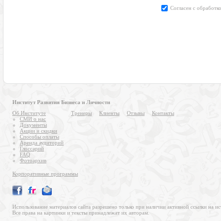
Институт Развития Бизнеса и Личности
Об Институте
Тренеры
Клиенты
Отзывы
Контакты
СМИ о нас
Документы
Акции и скидки
Способы оплаты
Аренда аудиторий
Глоссарий
FAQ
Фотоархив
Корпоративные программы
Использование материалов сайта разрешено только при наличии активной ссылки на ис
Все права на картинки и тексты принадлежат их авторам.