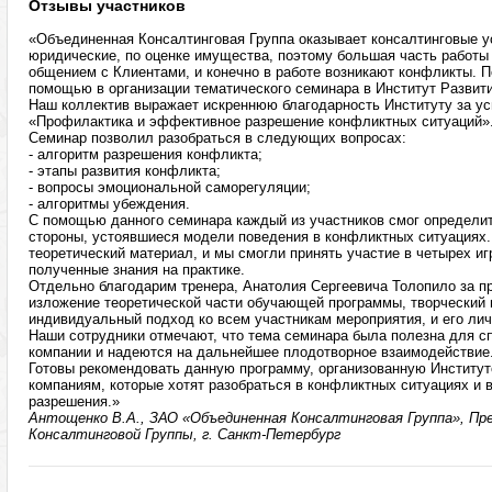
Отзывы участников
«Объединенная Консалтинговая Группа оказывает консалтинговые ус
юридические, по оценке имущества, поэтому большая часть работы
общением с Клиентами, и конечно в работе возникают конфликты. П
помощью в организации тематического семинара в Институт Развит
Наш коллектив выражает искреннюю благодарность Институту за у
«Профилактика и эффективное разрешение конфликтных ситуаций»
Семинар позволил разобраться в следующих вопросах:
- алгоритм разрешения конфликта;
- этапы развития конфликта;
- вопросы эмоциональной саморегуляции;
- алгоритмы убеждения.
С помощью данного семинара каждый из участников смог определи
стороны, устоявшиеся модели поведения в конфликтных ситуациях.
теоретический материал, и мы смогли принять участие в четырех иг
полученные знания на практике.
Отдельно благодарим тренера, Анатолия Сергеевича Толопило за п
изложение теоретической части обучающей программы, творческий 
индивидуальный подход ко всем участникам мероприятия, и его лич
Наши сотрудники отмечают, что тема семинара была полезна для с
компании и надеются на дальнейшее плодотворное взаимодействие
Готовы рекомендовать данную программу, организованную Институт
компаниям, которые хотят разобраться в конфликтных ситуациях и 
разрешения.»
Антощенко В.А., ЗАО «Объединенная Консалтинговая Группа», Пр
Консалтинговой Группы, г. Санкт-Петербург