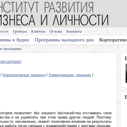
итуте
Тренеры
Клиенты
Отзывы
Контакты
аммы в будни
Программы выходного дня
Корпоратив
е программы
онсалтинг
/
Корпоративные тренинги
/
Коммуникации, общение
/
оторое позволяет без лишнего беспокойства отстаивать свои
увства и не ущемлять при этом права других людей. Поэтому
льности, несомненно, окажет позитивное влияние на результаты
чья работа тесно связана с взаимодействием с другими людьми