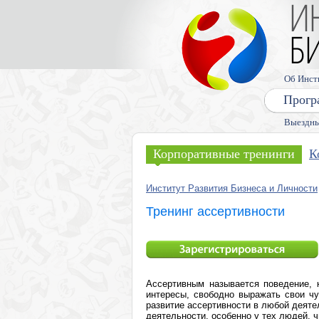
Об Инст
Прогр
Выездны
Корпоративные тренинги
К
Институт Развития Бизнеса и Личности
Тренинг ассертивности
Ассертивным называется поведение, к
интересы, свободно выражать свои ч
развитие ассертивности в любой деяте
деятельности, особенно у тех людей, 