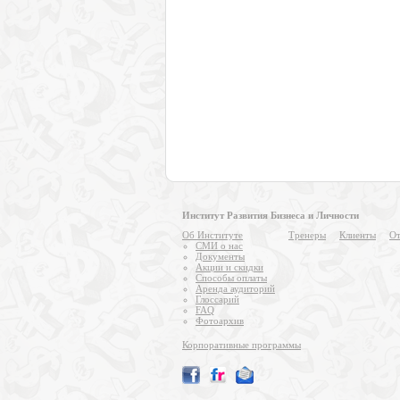
Институт Развития Бизнеса и Личности
Об Институте
Тренеры
Клиенты
От
СМИ о нас
Документы
Акции и скидки
Способы оплаты
Аренда аудиторий
Глоссарий
FAQ
Фотоархив
Корпоративные программы