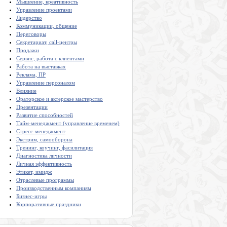
Мышление, креативность
Управление проектами
Лидерство
Коммуникации, общение
Переговоры
Секретариат, call-центры
Продажи
Сервис, работа с клиентами
Работа на выставках
Реклама, ПР
Управление персоналом
Влияние
Ораторское и актерское мастерство
Презентации
Развитие способностей
Тайм-менеджмент (управление временем)
Стресс-менеджмент
Экстрим, самооборона
Тренинг, коучинг, фасилитация
Диагностика личности
Личная эффективность
Этикет, имидж
Отраслевые программы
Производственным компаниям
Бизнес-игры
Корпоративные праздники