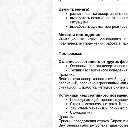
Цели тренинга:
развить навыки ассертивного по
выработать позитивное отношени
ситуацией
выработать адекватное реагиров
Методы проведения:
Имитационные игры, самоанализ и 
практические упражнения, работа в пар
Программа:
Отличие ассертивного от других фо
Основные навыки ассертивного 
Техники ассертивного поведения
Практика:
Диагностика ассертивности «мой ведущ
пассивный, пассивно-агрессивный или 
ситуациях. Отработка методов снятия
Источники неассертивного поведени
Природа эмоций, препятствующ
Страх и механизмы страха. Коль
Защитные механизмы психики: р
Самокритика
Практика:
Приемы преодоления страха. Упражнен
Внутренний саботаж успеха: диагности