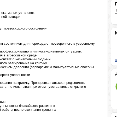
егативных установок
нной позиции
уг превосходного состояния»
м состоянием для перехода от неуверенного к уверенному
в профессионально и личностнозначимых ситуациях
я в агрессивной среде
 контакт с незнакомыми людьми
В
ого реагирования на критику
гическом давлении (варварские и манипулятивные способы
орсет уверенности
рования на критику. Тренировка навыков предъявлять
вать, не испытывая при этом чувства вины; открытого
ксия
руппы «зоны ближайшего развития»
 работы после окончания тренинга