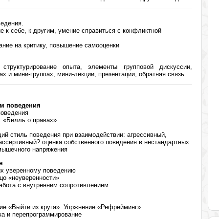
ведения.
е к себе, к другим, умение справиться с конфликтной
ание на критику, повышение самооценки
структурирование опыта, элементы групповой дискуссии,
ах и мини-группах, мини-лекции, презентации, обратная связь
рм поведения
поведения
. «Билль о правах»
ий стиль поведения при взаимодействии: агрессивный,
ассертивный? оценка собственного поведения в нестандартных
 мышечного напряжения
я
их уверенному поведению
цо «неуверенности»
абота с внутренним сопротивлением
ие «Выйти из круга». Упржнение «Рефрейминг»
ка и перепрограммирование