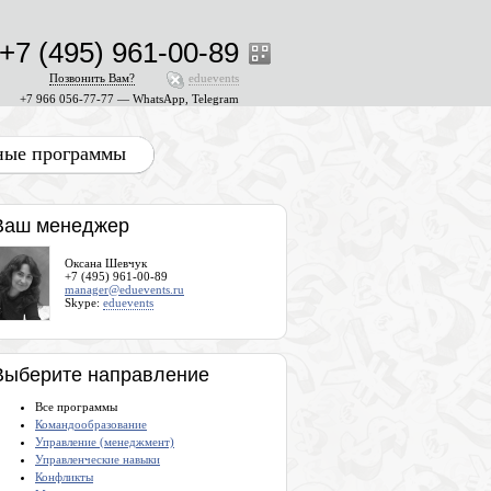
+7 (495) 961-00-89
Позвонить Вам?
eduevents
+7 966 056-77-77 — WhatsApp, Telegram
ные программы
Ваш менеджер
Оксана Шевчук
+7 (495) 961-00-89
manager@eduevents.ru
Skype:
eduevents
Выберите направление
Все программы
Командообразование
Управление (менеджмент)
Управленческие навыки
Конфликты