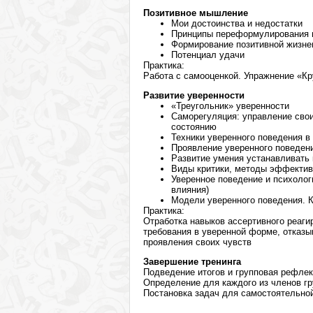
Позитивное мышление
Мои достоинства и недостатки
Принципы переформулирования н
Формирование позитивной жизне
Потенциал удачи
Практика:
Работа с самооценкой. Упражнение «Кр
Развитие уверенности
«Треугольник» уверенности
Саморегуляция: управление свои
состоянию
Техники уверенного поведения 
Проявление уверенного поведени
Развитие умения устанавливать
Виды критики, методы эффективн
Уверенное поведение и психоло
влияния)
Модели уверенного поведения. К
Практика:
Отработка навыков ассертивного реаги
требования в уверенной форме, отказы
проявления своих чувств
Завершение тренинга
Подведение итогов и групповая рефле
Определение для каждого из членов г
Постановка задач для самостоятельной