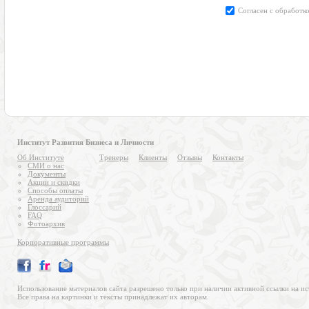
Институт Развития Бизнеса и Личности
Об Институте
Тренеры
Клиенты
Отзывы
Контакты
СМИ о нас
Документы
Акции и скидки
Способы оплаты
Аренда аудиторий
Глоссарий
FAQ
Фотоархив
Корпоративные программы
Использование материалов сайта разрешено только при наличии активной ссылки на ис
Все права на картинки и тексты принадлежат их авторам.