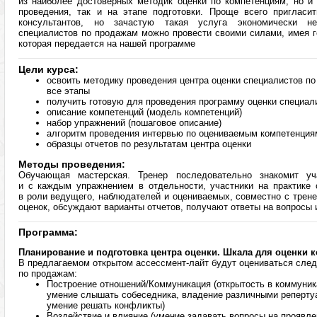
из наиболее достоверных методик оценки по компетенциям, но и 
проведения, так и на этапе подготовки. Проще всего пригласи
консультантов, но зачастую такая услуга экономически нец
специалистов по продажам можно провести своими силами, имея г
которая передается на нашей программе
Цели курса:
освоить методику проведения центра оценки специалистов по
все этапы
получить готовую для проведения программу оценки специа
описание компетенций (модель компетенций)
набор упражнений (пошаговое описание)
алгоритм проведения интервью по оцениваемым компетенция
образцы отчетов по результатам центра оценки
Методы проведения:
Обучающая мастерская. Тренер последовательно знакомит у
и с каждым упражнением в отдельности, участники на практике 
в роли ведущего, наблюдателей и оцениваемых, совместно с трен
оценок, обсуждают варианты отчетов, получают ответы на вопросы 
Программа:
Планирование и подготовка центра оценки. Шкала для оценки 
В предлагаемом открытом ассессмент-лайт будут оцениваться сле
по продажам:
Построение отношений/Коммуникация (открытость в коммуник
умение слышать собеседника, владение различными реперту
умение решать конфликты)
Воздействие и влияние (умение задавать вопросы на проявле