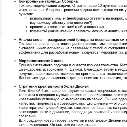
Контрольные таблицы Осборна
Техника модификации задачи. Ответив на ее 10 пунктов, вы
и нетривиальный вариант решения задачи или выхода из ситу
пунктов:
использовать иначе! (необходимо ответить на вопрос,
изучаемому объекту или явлению?)
привести в соответствие! (найти аналогии)
изменить! (какие именно элементы можно изменить и ка
Анализ слов — раздражителей (опора на несвязанные сиг
Техника основана на активизации творческого мышления с 
сигналов, никак логически не связанных с темой обсуждения
эффективна для разработки новых продуктов, мероприятий, 
Морфологический ящик
Пример системного подхода в области изобретательства. Ме
швейцарским астрономом Ф. Цвикки. Благодаря этому методу
получить значительное количество оригинальных технических
Данная методика применима для решения как технических, та
Стратегия креативности Уолта Диснея
Уолт Дисней был, наверное, одним из самых творческих мыс
талантом в создании мультфильмов он преобразовал всю эту
чрезвычайно успешную коммерческую империю. Он был одер
качества, творчества и совершенства. Его фильмы — это со
характера, волнующей музыки, сюжетов, основанных на нрава
в неподвижности и движении, проводящих зрителей через ши
состояний
Для создания новых героев, сюжетов и постановок Дисней и
стиль мышления. Он состоял из трех этапов: