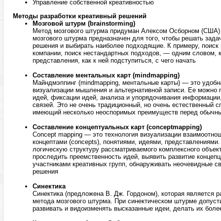
Управление собственной креативностью
Методы разработки креативный решений
Мозговой штурм (brainstorming)
Метод мозгового штурма придуман Алексом Осборном (США) в
мозгового штурма предназначен для того, чтобы решать задач
решения и выбирать наиболее подходящие. К примеру, поиск 
компании, поиск нестандартных подходов, — одним словом, ко
представления, как к ней подступиться, с чего начать
Составление ментальных карт (mindmapping)
Майндмэппинг (mindmapping, ментальные карты) — это удобн
визуализации мышления и альтернативной записи. Ее можно 
идей, фиксации идей, анализа и упорядочивания информации
связей. Это не очень традиционный, но очень естественный 
имеющий несколько неоспоримых преимуществ перед обычны
Составление концептуальных карт (conceptmapping)
Concept mapping — это технология визуализации взаимоотн
концептами (concepts), понятиями, идеями, представлениями
логическую структуру рассматриваемого комплексного объект
проследить преемственность идей, выявить развитие концепц
участниками креативных групп, обнаруживать неочевидные св
решения
Синектика
Синектика (предложена В. Дж. Гордоном), которая является 
метода мозгового штурма. При синектическом штурме допусти
развивать и видоизменять высказанные идеи, делать их бол