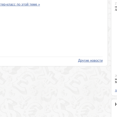
2
ер-класс по этой теме »
о
А
Другие новости
2
м
М
А