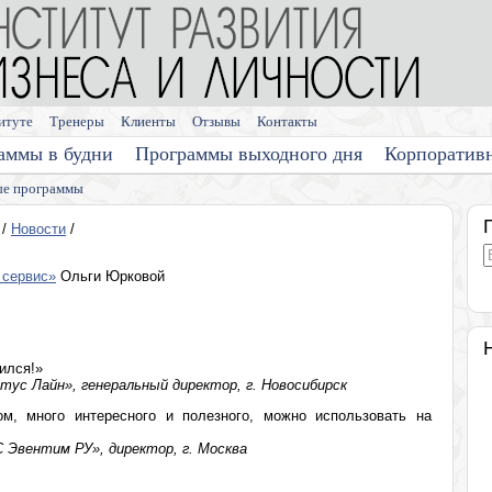
итуте
Тренеры
Клиенты
Отзывы
Контакты
аммы в будни
Программы выходного дня
Корпоратив
е программы
/
Новости
/
 сервис»
Ольги Юрковой
ился!»
ус Лайн», генеральный директор, г. Новосибирск
м, много интересного и полезного, можно использовать на
 Эвентим РУ», директор, г. Москва