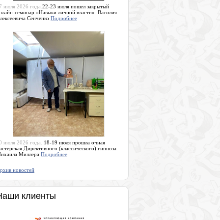
7 июля 2026 года.
22-23 июля пошел закрытый
нлайн-семинар «Навыки личной власти» Василия
лексеевича Сенченко
Подробнее
0 июля 2026 года.
18-19 июля прошла очная
астерская Директивного (классического) гипноза
ихаила Миллера
Подробнее
рхив новостей
Наши клиенты