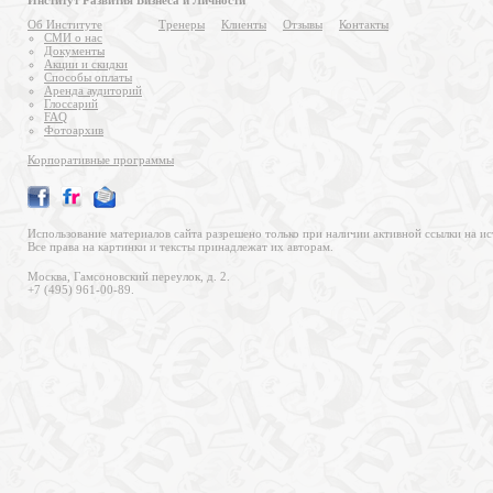
Институт Развития Бизнеса и Личности
Об Институте
Тренеры
Клиенты
Отзывы
Контакты
СМИ о нас
Документы
Акции и скидки
Способы оплаты
Аренда аудиторий
Глоссарий
FAQ
Фотоархив
Корпоративные программы
Использование материалов сайта разрешено только при наличии активной ссылки на ис
Все права на картинки и тексты принадлежат их авторам.
Москва, Гамсоновский переулок, д. 2.
+7 (495) 961-00-89.