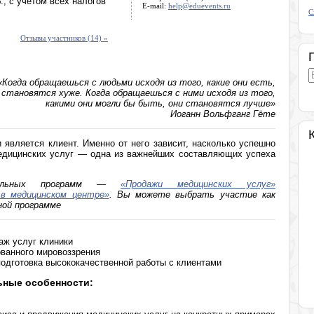
., с учетом всех налогов
E-mail:
help@eduevents.ru
С
Отзывы участников (14) »
«Когда обращаешься с людьми исходя из того, какие они есть,
 становятся хуже. Когда обращаешься с ними исходя из того,
какими они могли бы быть, они становятся лучше»
Иоганн Вольфганг Гёте
является клиент. Именно от него зависит, насколько успешно
медицинских услуг — одна из важнейших составляющих успеха
ельных программ —
«Продажи медицинских услуг»
 в медицинском центре»
. Вы можете выбрать участие как
ной программе
ж услуг клиники
ванного мировоззрения
подготовка высококачественной работы с клиентами
ьные особенности: