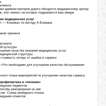
а
 клиента
бки администраторов дорого обходятся медицинскому центру
ов, или «мины» на которых подрывается ваш имидж
ния медицинских услуг
нт — Клиника» по методу А.Бэкмана
иков тренинга
ерсонала
ой культуры
чшение качества оказания медицинских услуг
медицинской структуры
 стоимость потерь от ошибок в сервисе
у «Что необходимо для улучшения качества обслуживания
ичного плана мероприятий по улучшению качества сервиса
 профилактика и «лечение»
ведения пациентов
способы реагирования на неё
сию. Схема необидного отказа
жидания клиентов