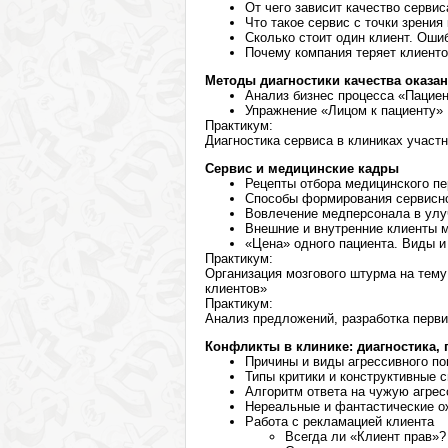
От чего зависит качество сервис
Что такое сервис с точки зрения
Сколько стоит один клиент. Оши
Почему компания теряет клиент
Методы диагностики качества оказа
Анализ бизнес процесса «Пацие
Упражнение «Лицом к пациенту»
Практикум:
Диагностика сервиса в клиниках участн
Сервис и медицинские кадры
Рецепты отбора медицинского п
Способы формирования сервисн
Вовлечение медперсонала в улу
Внешние и внутренние клиенты 
«Цена» одного пациента. Виды и
Практикум:
Организация мозгового штурма на тем
клиентов»
Практикум:
Анализ предложений, разработка перв
Конфликты в клинике: диагностика,
Причины и виды агрессивного по
Типы критики и конструктивные 
Алгоритм ответа на чужую агрес
Нереальные и фантастические о
Работа с рекламацией клиента
Всегда ли «Клиент прав»?