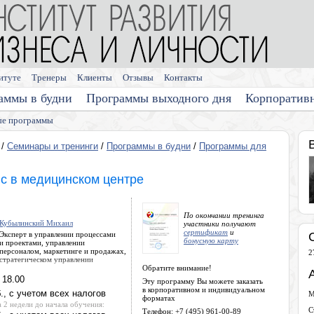
итуте
Тренеры
Клиенты
Отзывы
Контакты
аммы в будни
Программы выходного дня
Корпоратив
е программы
/
Семинары и тренинги
/
Программы в будни
/
Программы для
с в медицинском центре
По окончании тренинга
Кубылинский Михаил
участники получают
сертификат
и
Эксперт в управлении процессами
бонусную карту
и проектами, управлении
персоналом, маркетинге и продажах,
2
стратегическом управлении
Обратите внимание!
 18.00
Эту программу Вы можете заказать
в корпоративном и индивидуальном
., с учетом всех налогов
М
форматах
а 2 недели до начала обучения:
С
Телефон: +7 (495) 961-00-89