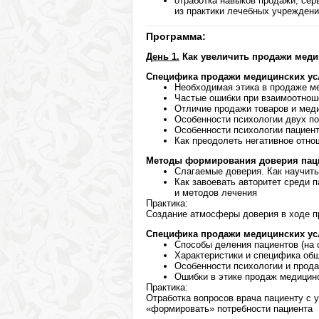
отработка навыков продажи, сер
из практики лечебных учрежден
Программа:
День 1.
Как увеличить продажи меди
Специфика продажи медицинских усл
Необходимая этика в продаже м
Частые ошибки при взаимоотнош
Отличие продажи товаров и мед
Особенности психологии двух п
Особенности психологии пациен
Как преодолеть негативное отно
Методы формирования доверия пац
Слагаемые доверия. Как научить
Как завоевать авторитет среди 
и методов лечения
Практика:
Создание атмосферы доверия в ходе п
Специфика продажи медицинских ус
Способы деления пациентов (на 
Характеристики и специфика об
Особенности психологии и прод
Ошибки в этике продаж медицинс
Практика:
Отработка вопросов врача пациенту с 
«формировать» потребности пациента