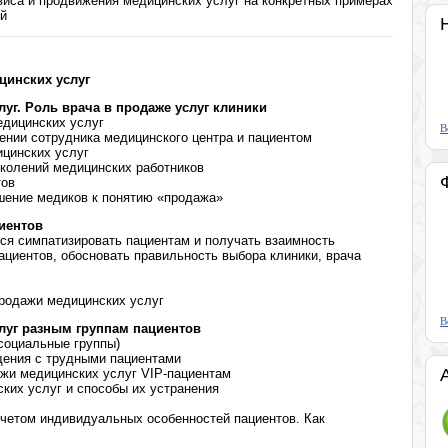
виса и продвижения медицинских услуг на конкретных примерах
ий
цинских услуг
уг. Роль врача в продаже услуг клиники
едицинских услуг
В
ении сотрудника медицинского центра и пациентом
ицинских услуг
околений медицинских работников
тов
шение медиков к понятию «продажа»
иентов
ся симпатизировать пациентам и получать взаимность
пациентов, обосновать правильность выбора клиники, врача
родажи медицинских услуг
В
луг разным группам пациентов
социальные группы)
щения с трудными пациентами
ажи медицинских услуг VIP-пациентам
ких услуг и способы их устранения
учетом индивидуальных особенностей пациентов. Как