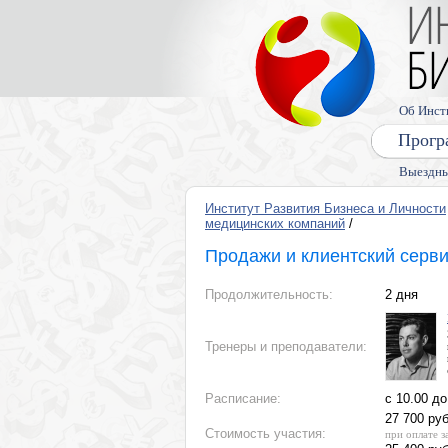
Об Инст
Прогр
Выездны
Институт Развития Бизнеса и Личности
медицинских компаний
/
Продажи и клиентский серви
Продолжительность:
2 дня
Тренеры и преподаватели:
Расписание:
с 10.00 до
27 700 руб
Стоимость участия:
при оплате з