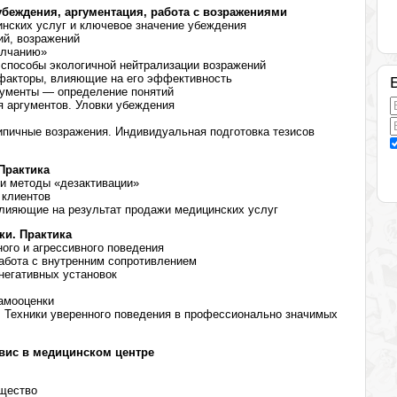
убеждения, аргументация, работа с возражениями
нских услуг и ключевое значение убеждения
ий, возражений
олчанию»
 способы экологичной нейтрализации возражений
факторы, влияющие на его эффективность
гументы — определение понятий
я аргументов. Уловки убеждения
ипичные возражения. Индивидуальная подготовка тезисов
Практика
 и методы «дезактивации»
 клиентов
влияющие на результат продажи медицинских услуг
и. Практика
ного и агрессивного поведения
абота с внутренним сопротивлением
егативных установок
амооценки
 Техники уверенного поведения в профессионально значимых
вис в медицинском центре
ущество