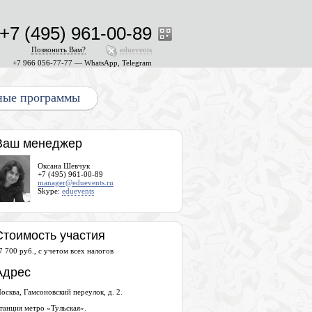
+7 (495) 961-00-89
Позвонить Вам?
eduevents
+7 966 056-77-77 — WhatsApp, Telegram
ные программы
Ваш менеджер
Оксана Шевчук
+7 (495) 961-00-89
manager@eduevents.ru
Skype:
eduevents
Стоимость участия
7 700 руб., с учетом всех налогов
Адрес
осква, Гамсоновский переулок, д. 2.
танция метро «Тульская».