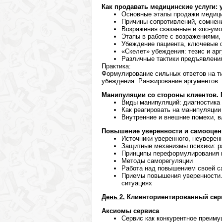
Как продавать медицинские услуги: 
Основные этапы продажи медици
Причины сопротивлений, сомнен
Возражения сказанные и «по-ум
Этапы в работе с возражениями,
Убеждение пациента, ключевые 
«Скелет» убеждения: тезис и ар
Различные тактики предъявлени
Практика:
Формулирование сильных ответов на т
убеждения. Ранжирование аргументов
Манипуляции со стороны клиентов. 
Виды манипуляций: диагностика
Как реагировать на манипуляции
Внутренние и внешние помехи, 
Повышение уверенности и самооценк
Источники уверенного, неуверен
Защитные механизмы психики: р
Принципы переформулирования н
Методы саморегуляции
Работа над повышением своей с
Приемы повышения уверенности.
ситуациях
День 2.
Клиенториентированный сер
Аксиомы сервиса
Сервис как конкурентное преим