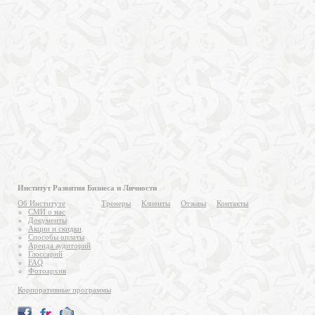
Институт Развития Бизнеса и Личности
Об Институте
Тренеры
Клиенты
Отзывы
Контакты
СМИ о нас
Документы
Акции и скидки
Способы оплаты
Аренда аудиторий
Глоссарий
FAQ
Фотоархив
Корпоративные программы