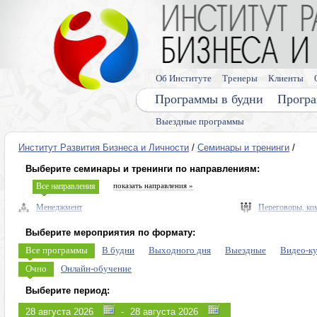
Об Институте
Тренеры
Клиенты
Программы в будни
Програ
Выездные программы
Институт Развития Бизнеса и Личности
/
Семинары и тренинги
/
Выберите семинары и тренинги по направлениям:
Все направления
показать направления »
Менеджмент
Переговоры, ко
Управленческие навыки, лидерство
Выступления, п
Выберите мероприятия по формату:
Безопасность бизнеса, риски
Память, мышлен
Все программы
В будни
Выходного дня
Выездные
Видео-к
Экономика, право
Диагностика ли
Очно
Онлайн-обучение
Налоговое планирование
Личная эффекти
Выберите период:
Управление персоналом (HR)
Эмоции, конфли
-
Продажи, клиенты, сервис
Программы для