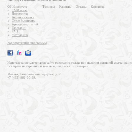
Институт Развития Бизнеса и Личности
Об Институте
Тренеры
Клиенты
Отзывы
Контакты
СМИ о нас
Документы
Акции и скидки
Способы оплаты
Аренда аудиторий
Глоссарий
FAQ
Фотоархив
Корпоративные программы
Использование материалов сайта разрешено только при наличии активной ссылки на ис
Все права на картинки и тексты принадлежат их авторам.
Москва, Гамсоновский переулок, д. 2.
+7 (495) 961-00-89.