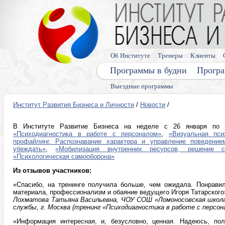
Об Институте
Тренеры
Клиенты
Программы в будни
Програ
Выездные программы
Институт Развития Бизнеса и Личности
/
Новости
/
В Институте Развитие Бизнеса на неделе с 26 января по
«Психодиагностика в работе с персоналом»
,
«Визуальная псих
профайлинг. Распознавание характера и управление поведение
убеждать»
,
«Мобилизация внутренних ресурсов, решение
«Психологическая самооборона»
Из отзывов участников:
«Спасибо, на тренинге получила больше, чем ожидала. Понрави
материала, профессионализм и обаяние ведущего Игоря Татарского
Лохматова Татьяна Васильевна, ЧОУ СОШ «Ломоносовская школа»
службы, г. Москва (тренинг «Психодиагностика в работе с персон
«Информация интересная, и, безусловно, ценная. Надеюсь, пол