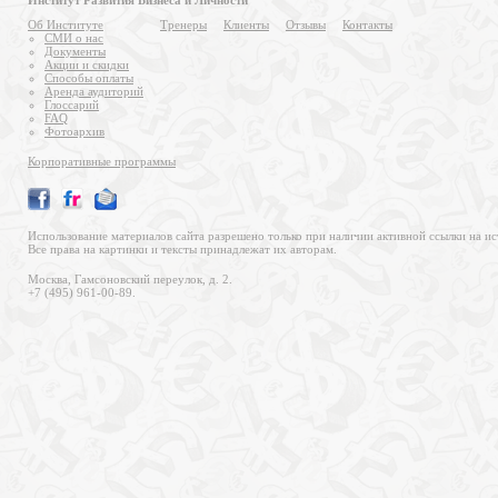
Институт Развития Бизнеса и Личности
Об Институте
Тренеры
Клиенты
Отзывы
Контакты
СМИ о нас
Документы
Акции и скидки
Способы оплаты
Аренда аудиторий
Глоссарий
FAQ
Фотоархив
Корпоративные программы
Использование материалов сайта разрешено только при наличии активной ссылки на ис
Все права на картинки и тексты принадлежат их авторам.
Москва, Гамсоновский переулок, д. 2.
+7 (495) 961-00-89.