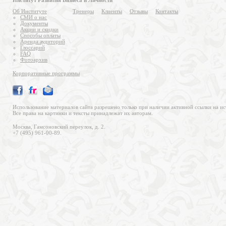
Институт Развития Бизнеса и Личности
Об Институте
Тренеры
Клиенты
Отзывы
Контакты
СМИ о нас
Документы
Акции и скидки
Способы оплаты
Аренда аудиторий
Глоссарий
FAQ
Фотоархив
Корпоративные программы
Использование материалов сайта разрешено только при наличии активной ссылки на ис
Все права на картинки и тексты принадлежат их авторам.
Москва, Гамсоновский переулок, д. 2.
+7 (495) 961-00-89.