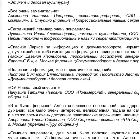
«Этикет и деловая культура»)
«Всё очень замечательно»
Алексеева Наталья Петровна, секретарь-референт, ОАО «
компания», г. Ступино (тренинг «Профессиональные навыки секр
«Сегодняшний семинар очень понравился»
Луковникова Ирина Александровна, помощник руководителя, ООО
Пермь (тренинг «Профессиональные навыки секретаря/помощника
«Спасибо Ларисе за информацию о документообороте, нормат
документооборот либо имеющих информацию о принципах составле
Гладких Евгения Леонидовна, персональный ассистент генера
Европа-С.Б.», г. Москва (тренинг «Документооборот и деловая пер
«Полезная информация, много практических заданий»
Листова Виктория Вячеславовна, переводчик, Посольство Австрал
«Документооборот и деловая переписка»)
«Ок! Нереальный коучинг!»
Пичугина Татьяна Львовна, ООО «Полимерснаб», генеральный дир
общения»)
«Это было феерично! Алёна совершенно нереальная! Так здоро
дыхании; всё было очень интересно, великолепная подача на с
и в то же время очень доступные практические упражнения, насыще
Аверьянова Елена Сергеевна, ООО Страховая компания «ВТБ Стра
г. Москва (тренинг «Гуру общения»)
«Семинар понравился, для меня было полезно научиться см
чувствовать их. Информации очень много, то, что Алёна 