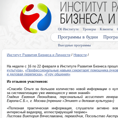
Об Институте
Тренеры
Клиенты
Программы в будни
Програ
Выездные программы
Институт Развития Бизнеса и Личности
/
Новости
/
На неделе с 16 по 22 февраля в Институте Развития Бизнеса прош
культура»
,
«Профессиональные навыки секретаря/ помощника руко
и деловая переписка»
,
«Гуру общения»
Из отзывов участников:
«Спасибо Ольге за большое количество новой информации о кул
за систематизацию уже имеющихся у меня знаний»
Гладких Евгения Леонидовна, персональный ассистент генера
Европа-С.Б.», г. Москва (тренинг «Этикет и деловая культура»)
«Полезная практическая информация, слушатели активно во
интересный видеоряд, иллюстрирующий теорию»
Листова Виктория Вячеславовна, переводчик, Посольство Австрал