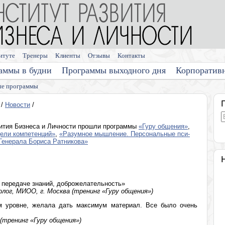
итуте
Тренеры
Клиенты
Отзывы
Контакты
аммы в будни
Программы выходного дня
Корпоратив
е программы
/
Новости
/
ития Бизнеса и Личности прошли программы
«Гуру общения»
,
ели компетенций»
,
«Разумное мышление. Персональные пси-
Генерала Бориса Ратникова»
передаче знаний, доброжелательность»
лог, МИОО, г. Москва (тренинг «Гуру общения»)
м уровне, желала дать максимум материал. Все было очень
(тренинг «Гуру общения»)