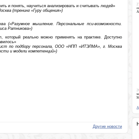
2
ить и понять, научиться анализировать и считывать людей»
о
осква (тренинг «Гуру общения»)
А
ква («Разумное мышление. Персональные пси-возможности.
иса Ратникова»)
, который реально можно применять на практике. Доступно
авилось»
лист по подбору персонала, ООО «НПП «ИТЭЛМА», г. Москва
ости и модели компетенций»)
2
м
М
А
Другие новости