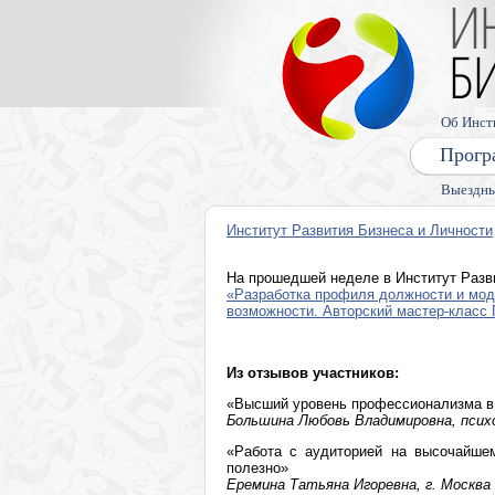
Об Инст
Прогр
Выездны
Институт Развития Бизнеса и Личности
На прошедшей неделе в Институт Разв
«Разработка профиля должности и мод
возможности. Авторский мастер-класс 
Из отзывов участников:
«Высший уровень профессионализма в 
Большина Любовь Владимировна, психо
«Работа с аудиторией на высочайше
полезно»
Еремина Татьяна Игоревна, г. Москва 