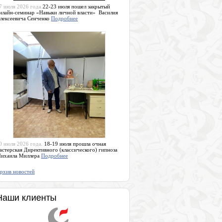
7 июля 2026 года.
22-23 июля пошел закрытый
нлайн-семинар «Навыки личной власти» Василия
лексеевича Сенченко
Подробнее
0 июля 2026 года.
18-19 июля прошла очная
астерская Директивного (классического) гипноза
ихаила Миллера
Подробнее
рхив новостей
Наши клиенты