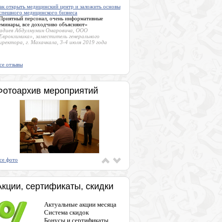
ак открыть медицинский центр и заложить основы
спешного медицинского бизнеса
Приятный персонал, очень информативные
еминары, все доходчиво объясняют»
адиев Абдулмумин Омаровича, ООО
Евроклиника», заместитель генерального
иректора, г. Махачкала, 3-4 июля 2019 года
се отзывы
Фотоархив мероприятий
се фото
Акции, сертификаты, скидки
Актуальные акции месяца
Система скидок
Бонусы и сертификаты