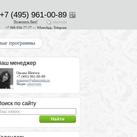
+7 (495) 961-00-89
Позвонить Вам?
eduevents
+7 966 056-77-77 — WhatsApp, Telegram
ные программы
Ваш менеджер
Оксана Шевчук
+7 (495) 961-00-89
manager@eduevents.ru
Skype:
eduevents
Поиск по сайту