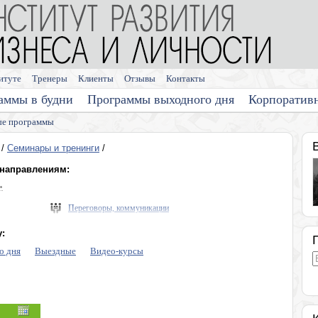
итуте
Тренеры
Клиенты
Отзывы
Контакты
аммы в будни
Программы выходного дня
Корпоратив
е программы
/
Семинары и тренинги
/
 направлениям:
»
Переговоры, коммуникации
Выступления, презентации
:
Память, мышление, интеллект
о дня
Выездные
Видео-курсы
Диагностика личности
Личная эффективность
Эмоции, конфликты, стресс
Программы для медицинских компаний