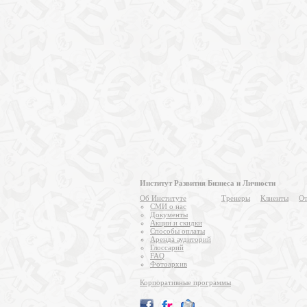
Институт Развития Бизнеса и Личности
Об Институте
Тренеры
Клиенты
От
СМИ о нас
Документы
Акции и скидки
Способы оплаты
Аренда аудиторий
Глоссарий
FAQ
Фотоархив
Корпоративные программы