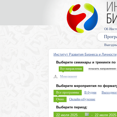
Об Инст
Прогр
Выездны
Институт Развития Бизнеса и Личности
Выберите семинары и тренинги по
Все направления
показать направления 
Менеджмент
Управленческие навыки, лидерство
Выберите мероприятия по формату
Безопасность бизнеса, риски
Все программы
В будни
Выходног
Экономика, право
Очно
Онлайн-обучение
Налоговое планирование
Выберите период:
Управление персоналом (HR)
-
Продажи, клиенты, сервис