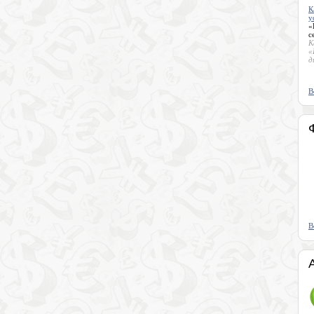
К
у
«
с
К
«
д
В
В