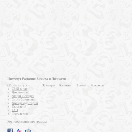
Институт Развития Бизнеса и Личности
Об Институте
Тренеры
Клиенты
Отзывы
Контакты
СМИ о нас
Документы
Акции и скидки
Способы оплаты
Аренда аудиторий
Глоссарий
FAQ
Фотоархив
Корпоративные программы