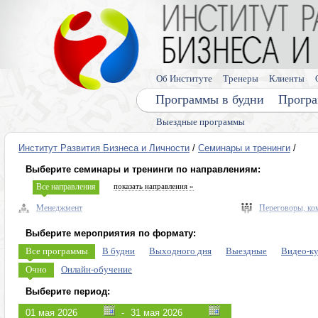
Об Институте
Тренеры
Клиенты
Программы в будни
Програ
Выездные программы
Институт Развития Бизнеса и Личности
/
Семинары и тренинги
/
Выберите семинары и тренинги по направлениям:
Все направления
показать направления »
Менеджмент
Переговоры, ко
Управленческие навыки, лидерство
Выступления, п
Выберите мероприятия по формату:
Безопасность бизнеса, риски
Память, мышлен
Все программы
В будни
Выходного дня
Выездные
Видео-к
Экономика, право
Диагностика ли
Очно
Онлайн-обучение
Налоговое планирование
Личная эффекти
Выберите период:
Управление персоналом (HR)
Эмоции, конфли
-
Продажи, клиенты, сервис
Программы для