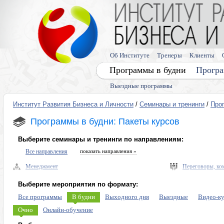
Об Институте
Тренеры
Клиенты
Программы в будни
Програ
Выездные программы
Институт Развития Бизнеса и Личности
/
Семинары и тренинги
/
Про
Программы в будни: Пакеты курсов
Выберите семинары и тренинги по направлениям:
Все направления
показать направления »
Менеджмент
Переговоры, ко
Управленческие навыки, лидерство
Выступления, п
Выберите мероприятия по формату:
Безопасность бизнеса, риски
Память, мышлен
Все программы
В будни
Выходного дня
Выездные
Видео-к
Экономика, право
Диагностика ли
Очно
Онлайн-обучение
Налоговое планирование
Личная эффекти