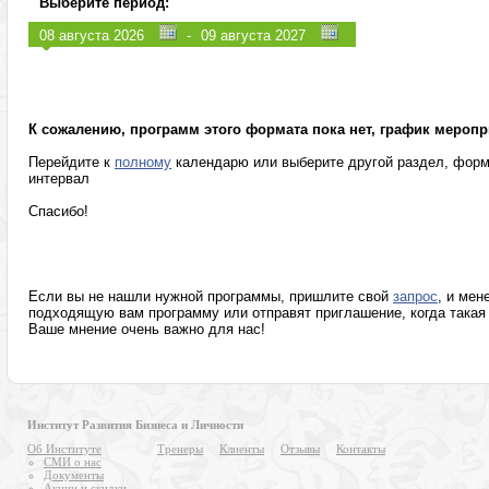
Выберите период:
Управление персоналом (HR)
Эмоции, конфли
-
Продажи, клиенты, сервис
Программы для
Маркетинг, реклама, PR, копирайтинг
Розница, аптеки
Секретариат, делопроизводство, этикет
Программы изв
К сожалению, программ этого формата пока нет, график меропр
Перейдите к
полному
календарю или выберите другой раздел, форм
интервал
Спасибо!
Если вы не нашли нужной программы, пришлите свой
запрос
, и мен
подходящую вам программу или отправят приглашение, когда такая 
Ваше мнение очень важно для нас!
Институт Развития Бизнеса и Личности
Об Институте
Тренеры
Клиенты
Отзывы
Контакты
СМИ о нас
Документы
Акции и скидки