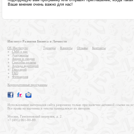
Ваше мнение очень важно для нас!
Институт Развития Бизнеса и Личности
Об Институте
Тренеры
Клиенты
Отзывы
Контакты
СМИ о нас
Документы
Акции и скидки
Способы оплаты
Аренда аудиторий
Глоссарий
FAQ
Фотоархив
Корпоративные программы
Использование материалов сайта разрешено только при наличии активной ссылки на ис
Все права на картинки и тексты принадлежат их авторам.
Москва, Гамсоновский переулок, д. 2.
+7 (495) 961-00-89.