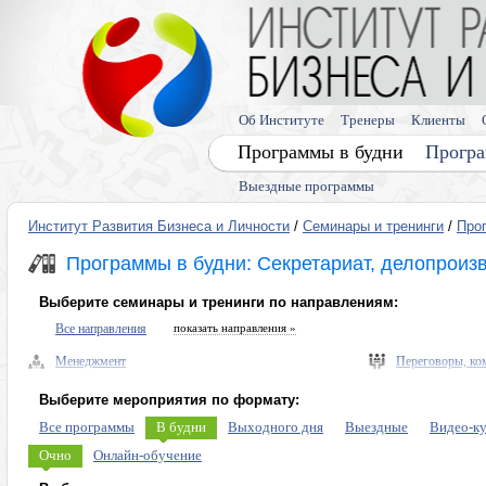
Об Институте
Тренеры
Клиенты
Программы в будни
Програ
Выездные программы
Институт Развития Бизнеса и Личности
/
Семинары и тренинги
/
Про
Программы в будни: Секретариат, делопроизв
Выберите семинары и тренинги по направлениям:
Все направления
показать направления »
Менеджмент
Переговоры, ко
Управленческие навыки, лидерство
Выступления, п
Выберите мероприятия по формату:
Безопасность бизнеса, риски
Память, мышлен
Все программы
В будни
Выходного дня
Выездные
Видео-к
Экономика, право
Диагностика ли
Очно
Онлайн-обучение
Налоговое планирование
Личная эффекти