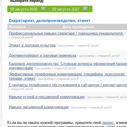
Выберите период:
Управление персоналом (HR)
Эмоции, конфли
-
Продажи, клиенты, сервис
Программы для
Маркетинг, реклама, PR, копирайтинг
Розница, аптеки
Секретариат, делопроизводство, этикет
Секретариат, делопроизводство, этикет
Программы изв
Название
Дата проведения
Профессиональные навыки секретаря / помощника руководителя.
/ 
с открытой датой
Этикет и деловая культура
/ программы с открытой датой
Документооборот и деловая переписка
/ программы с открытой датой
Кадровое делопроизводство. Сложные вопросы оформления кадро
документации
/ программы с открытой датой
Эффективные телефонные коммуникации: специфика, психология,
техники, этикет
/ программы с открытой датой
Стандарты телефонного обслуживания в call-центре / контакт-центр
с открытой датой
Навыки устной и письменной коммуникации
/ программы с открытой дато
Навыки письменной коммуникации
/ программы с открытой датой
Если вы не нашли нужной программы, пришлите свой
запрос
, и мен
подходящую вам программу или отправят приглашение, когда такая 