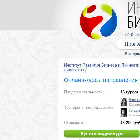
Об Инст
Прогр
Выездны
Институт Развития Бизнеса и Личности
лидерство
/
Онлайн-курсы направления 
Продолжительность:
13 курсов
Николь
Кандид
Тренеры и преподаватели:
продюсе
Татарс
психоло
Бизнес
и шеф-
психоло
ассоци
Стоимость:
13 200 руб
психод
Эриксо
Ванкув
ведуща
федера