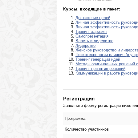
Напомнить Вам позже?
Курсы, входящие в пакет:
Достижение целей
Личная эффективность руководи
Личная эффективность руководи
Тренинг харизмы
Самопрезентация
Власть и лидерство
Лидерство
Женское руководство и лидерст
Психотехнологии влияния (в упра
Тренинг генерации идей
Методы оригинальных решений 
Тренинг принятия решений
Коммуникации в работе руковод
Регистрация
Заполните форму регистрации ниже или 