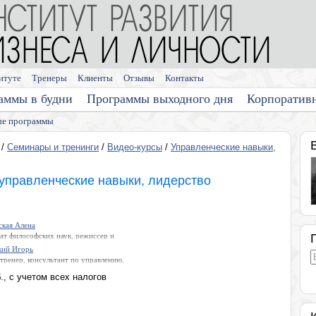
итуте
Тренеры
Клиенты
Отзывы
Контакты
аммы в будни
Программы выходного дня
Корпоратив
е программы
/
Семинары и тренинги
/
Видео-курсы
/
Управленческие навыки,
управленческие навыки, лидерство
ская Алена
ат философских наук, режиссер и
р National Geographic channel,
кий Игорь
г, M.A. NLP, trainer, гипнотерапевт
-тренер, консультант по управлению,
коуч. Член международной
г-консультант, автор более 50
ации ICF, Золотой сертификат
., с учетом всех налогов
иагностических методик
новского Университета (Канада,
ер). Член союза журналистов,
я и участница проектов на
льных телеканалах