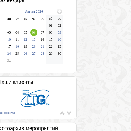
Календарь
Август 2026
пн
вт
ср
чт
пт
сб
вс
01
02
03
04
05
06
07
08
09
10
11
12
13
14
15
16
17
18
19
20
21
22
23
24
25
26
27
28
29
30
31
Наши клиенты
се клиенты
Фотоархив мероприятий