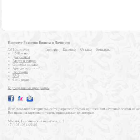
Институт Развития Бизнеса и Личности
Об Институте
Тренеры
Клиенты
Отзывы
Контакты
СМИ о нас
Документы
Акции и скидки
Способы оплаты
Аренда аудиторий
Глоссарий
FAQ
Фотоархив
Корпоративные программы
Использование материалов сайта разрешено только при наличии активной ссылки на ис
Все права на картинки и тексты принадлежат их авторам.
Москва, Гамсоновский переулок, д. 2.
+7 (495) 961-00-89.