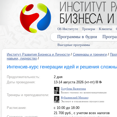
Об Институте
Тренеры
Клиенты
Программы в будни
Програ
Выездные программы
Институт Развития Бизнеса и Личности
/
Семинары и тренинги
/
Про
навыки, лидерство
/
Интенсив-курс генерации идей и решения сложны
Продолжительность:
2 дня
Даты проведения:
13-14 августа 2026 (чт-пт)
Голубева Валентина
Бизнес-тренер по коммуникативным
Тренеры и преподаватели:
навыкам, навыкам управления, мышлению,
Кубылинский Михаил
лидерству. Знаток, общественный деятель,
Эксперт в управлении процессами
кандидат технических наук. Дважды
и проектами, управлении персоналом,
обладательница «Хрустальной совы» -
Расписание:
с 10.00 до 18.00
маркетинге и продажах, стратегическом
высшей награды клуба интеллектуального
управлении
телевизионного клуба «Что? Где? Когда?»
21 700 руб., с учетом всех налогов
Стоимость участия: