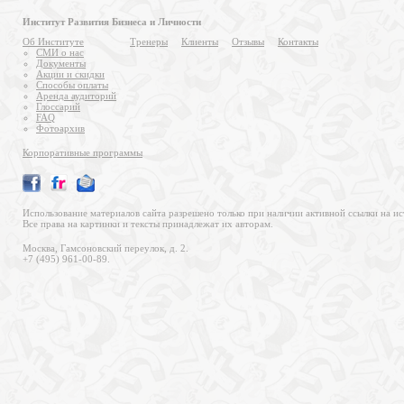
Институт Развития Бизнеса и Личности
Об Институте
Тренеры
Клиенты
Отзывы
Контакты
СМИ о нас
Документы
Акции и скидки
Способы оплаты
Аренда аудиторий
Глоссарий
FAQ
Фотоархив
Корпоративные программы
Использование материалов сайта разрешено только при наличии активной ссылки на ис
Все права на картинки и тексты принадлежат их авторам.
Москва, Гамсоновский переулок, д. 2.
+7 (495) 961-00-89.