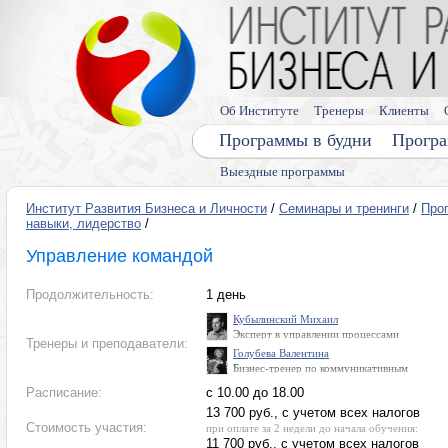
Об Институте
Тренеры
Клиенты
Программы в будни
Програ
Выездные программы
Институт Развития Бизнеса и Личности
/
Семинары и тренинги
/
Про
навыки, лидерство
/
Управление командой
Продолжительность:
1 день
Кубылинский Михаил
Эксперт в управлении процессами
Тренеры и преподаватели:
и проектами, управлении персоналом,
Голубева Валентина
маркетинге и продажах, стратегическом
Бизнес-тренер по коммуникативным
управлении
навыкам, навыкам управления, мышлению,
Расписание:
с 10.00 до 18.00
лидерству. Знаток, общественный деятель,
кандидат технических наук. Дважды
13 700 руб., с учетом всех налогов
обладательница «Хрустальной совы» -
Стоимость участия:
при оплате за 2 недели до начала обучения:
высшей награды клуба интеллектуального
телевизионного клуба «Что? Где? Когда?»
11 700 руб., с учетом всех налогов