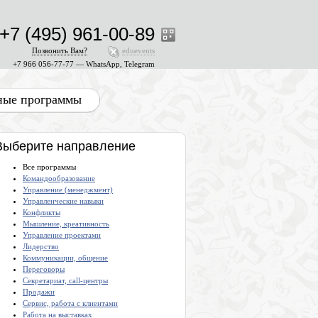
+7 (495) 961-00-89
Позвонить Вам?
eduevents
+7 966 056-77-77 — WhatsApp, Telegram
ные программы
Выберите направление
Все программы
Командообразование
Управление (менеджмент)
Управленческие навыки
Конфликты
Мышление, креативность
Управление проектами
Лидерство
Коммуникации, общение
Переговоры
Секретариат, call-центры
Продажи
Сервис, работа с клиентами
Работа на выставках