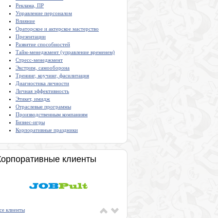
Реклама, ПР
Управление персоналом
Влияние
Ораторское и актерское мастерство
Презентации
Развитие способностей
Тайм-менеджмент (управление временем)
Стресс-менеджмент
Экстрим, самооборона
Тренинг, коучинг, фасилитация
Диагностика личности
Личная эффективность
Этикет, имидж
Отраслевые программы
Производственным компаниям
Бизнес-игры
Корпоративные праздники
Корпоративные клиенты
се клиенты