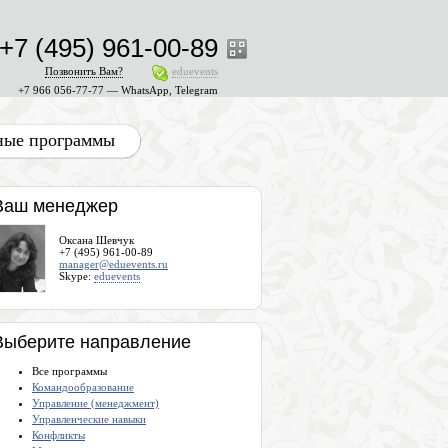
+7 (495) 961-00-89
Позвонить Вам?
eduevents
+7 966 056-77-77 — WhatsApp, Telegram
ные программы
Ваш менеджер
Оксана Шевчук
+7 (495) 961-00-89
manager@eduevents.ru
Skype:
eduevents
Выберите направление
Все программы
Командообразование
Управление (менеджмент)
Управленческие навыки
Конфликты