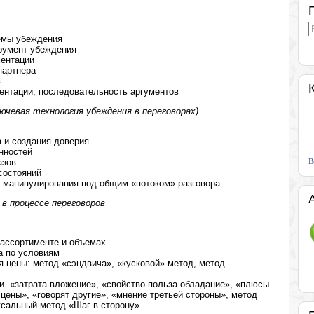
емы убеждения
трумент убеждения
ментации
партнера
в
ентации, последовательность аргументов
ючевая технология убеждения в переговорах)
 и создания доверия
нностей
азов
В
состояний
и манипулирования под общим «потоком» разговора
в процессе переговоров
 ассортименте и объемах
а по условиям
 цены: метод «сэндвича», «кусковой» метод, метод
. «затрата-вложение», «свойство-польза-обладание», «плюсы
цены», «говорят другие», «мнение третьей стороны», метод
ксальный метод «Шаг в сторону»