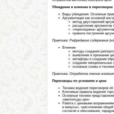
Убеждение и влияние в переговорах
Виды убеждения. Основные при
Аргументация как основной инс
метод двусторонней аргу
расщепление аргументов 
«перелицовка» аргументо
правила построения аргум
Практика: Рефрейминг содержания (кл
Влияние
методы создания раппорта
выявление и признание це
метафоры и создание обр
создание эмоциональных 
основные схемы и техник
Практика: Отработка техник влияния 
Переговоры по условиям и цене
Техники ведения переговоров об
Ключевые правила ведения торг
Основные техники представления
«амплитуды цен»
Работа с ценовыми возражениями
и минусы», «расчленение общей 
согласия и обоснования, парадо