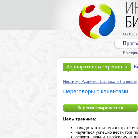
Об Инст
Прогр
Выездны
Корпоративные тренинги
К
Институт Развития Бизнеса и Личности
Переговоры с клиентами
Цель тренинга:
овладеть техниками и стратеги
научиться успешно вести торг п
освоить навыки, необходимые дл