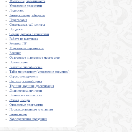
Мышление, креативность
Управление проектами
Лидерство
Коммуникации, общение
Переговоры
Секретариат, call-центры
Продажи
Сервис, работа с клиентами
Работа на выставках
Реклама, ПР
Управление персоналом
Влияние
Ораторское и актерское мастерство
Презентации
Развитие способностей
Тайм-менеджмент (управление временем)
Стресс-менеджмент
Экстрим, самооборона
Тренинг, коучинг, фасилитация
Диагностика личности
Личная эффективность
Этикет, имидж
Отраслевые программы
Производственным компаниям
Бизнес-игры
Корпоративные праздники