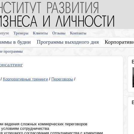
итуте
Тренеры
Клиенты
Отзывы
Контакты
аммы в будни
Программы выходного дня
Корпоратив
е программы
онсалтинг
/
Корпоративные тренинги
/
Переговоры
/
ями ведения сложных коммерческих переговоров
о условиям сотрудничества
я успешного согласования сотрудничества с клиентами