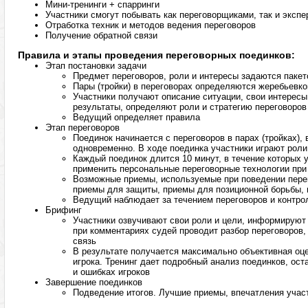
Мини-тренинги + спарринги
Участники смогут побывать как переговорщиками, так и эксп
Отработка техник и методов ведения переговоров
Получение обратной связи
Правила и этапы проведения переговорных поединков:
Этап постановки задачи
Предмет переговоров, роли и интересы задаются пакет
Пары (тройки) в переговорах определяются жеребьевко
Участники получают описание ситуации, свои интересы
результаты, определяют роли и стратегию переговоров
Ведущий определяет правила
Этап переговоров
Поединок начинается с переговоров в парах (тройках),
одновременно. В ходе поединка участники играют роли
Каждый поединок длится 10 минут, в течение которых 
применить персональные переговорные технологии при 
Возможные приемы, используемые при поведении перег
приемы для защиты, приемы для позиционной борьбы, 
Ведущий наблюдает за течением переговоров и контро
Брифинг
Участники озвучивают свои роли и цели, информируют
при комментариях судей проводит разбор переговоров,
связь
В результате получается максимально объективная оц
игрока. Тренинг дает подробный анализ поединков, ос
и ошибках игроков
Завершение поединков
Подведение итогов. Лучшие приемы, впечатления учас