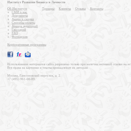
Институт Развития Бизнеса и Личности
Об Институте
Тренеры
Клиенты
Отзывы
Контакты
СМИ о нас
Документы
Акции и скидки
Способы оплаты
Аренда аудиторий
Глоссарий
FAQ
Фотоархив
Корпоративные программы
Использование материалов сайта разрешено только при наличии активной ссылки на ис
Все права на картинки и тексты принадлежат их авторам.
Москва, Гамсоновский переулок, д. 2.
+7 (495) 961-00-89.