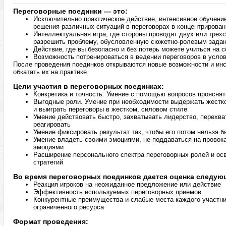
Переговорные поединки — это:
Исключительно практическое действие, интенсивное обучение
решения различных ситуаций в переговорах в концентрирова
Интеллектуальная игра, где стороны проводят двух или трех
разрешить проблему, обусловленную сюжетно-ролевым зада
Действие, где вы безопасно и без потерь можете учиться на
Возможность потренироваться в ведении переговоров в усло
После проведения поединков открываются новые возможности и инс
обкатать их на практике
Цели участия в переговорных поединках:
Конкретика и точность. Умение с помощью вопросов прояснят
Выгодные роли. Умение при необходимости выдержать жестк
и выиграть переговоры в жестком, силовом стиле
Умение действовать быстро, захватывать лидерство, перехв
реагировать
Умение фиксировать результат так, чтобы его потом нельзя б
Умение владеть своими эмоциями, не поддаваться на провока
эмоциями
Расширение персонального спектра переговорных ролей и о
стратегий
Во время переговорных поединков дается оценка следую
Реакция игроков на неожиданное предложение или действие
Эффективность используемых переговорных приемов
Конкурентные преимущества и слабые места каждого участни
ограниченного ресурса
Формат проведения: