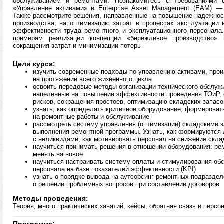
обслуживанием и ремонтами. Познакомитесь с требованиями с
«Управление активами» и Enterprise Asset Management (EAM) —
Также рассмотрите решения, направленные на повышение надежнос
производства, на оптимизацию затрат в процессах эксплуатации 
эффективности труда ремонтного и эксплуатационного персонала
примерам реализации концепции «бережливое производство»
сокращения затрат и минимизации потерь
Цели курса:
изучить современные подходы по управлению активами, про
на протяжении всего жизненного цикла
освоить передовые методы организации технического обслуж
нацеленные на повышение эффективности проведения ТОиР,
рисков, сокращения простоев, оптимизацию складских запасо
узнать, как определять критичное оборудование, формирова
на ремонтные работы и обслуживание
рассмотреть систему управления (оптимизации) складскими 
выполнения ремонтной программы. Узнать, как формируются 
с неликвидами, как мотивировать персонал на снижение скла
научиться принимать решения в отношении оборудования: ре
менять на новое
научиться настраивать систему оплаты и стимулирования об
персонала на базе показателей эффективности (KPI)
узнать о порядке вывода на аутсорсинг ремонтных подраздел
о решении проблемных вопросов при составлении договоров
Методы проведения:
Теория, много практических занятий, кейсы, обратная связь и перс