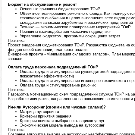
Бюджет на обслуживание и ремонт
Основные принципы бюджетирования ТОиР
Объектное планирование ремонтного фонда. Как планируют
технического снабжения в целях выполнения всех видов рем
складскими запасами зарубежных и российских предприятий
Технико — экономическое планирование мероприятий ТОиР
Принципы взаимодействия «заказчик-подрядчик»
Управление бюджетом, программы сокращения затрат
Практика:
Проект внедрения бюджетирования ТОиР. Разработка бюджета на о
фондов своей компании, план-факт анализ
Внедрение проекта «Минимизация складских запасов». План мероп
запасов
Оплата труда персонала подразделений ТОиР
Оплата труда и стимулирование руководителей подразделени
показателей эффективности)
Оплата труда и стимулирование инженерно-технического пер
Оплата труда и стимулирование рабочих
Практика:
Разработка мотивационных схем подразделений службы ТОиР на ба
Разработке инициатив, направленных на повышение вовлеченности 
Ин-или Аутсорсинг (своими или чужими силами)?
Матрица аутсорсинга
Критерии принятия решения
Критерии поиска и выбора поставщиков услуг
Экономическая модель вывода на аутсорсинг
Практика:
Создание алгоритма вывода на аутсорсинг неэффективных подразд