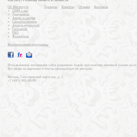
Институт Развития Бизнеса и Личности
Об Институте
Тренеры
Клиенты
Отзывы
Контакты
СМИ о нас
Документы
Акции и скидки
Способы оплаты
Аренда аудиторий
Глоссарий
FAQ
Фотоархив
Корпоративные программы
Использование материалов сайта разрешено только при наличии активной ссылки на ис
Все права на картинки и тексты принадлежат их авторам.
Москва, Гамсоновский переулок, д. 2.
+7 (495) 961-00-89.