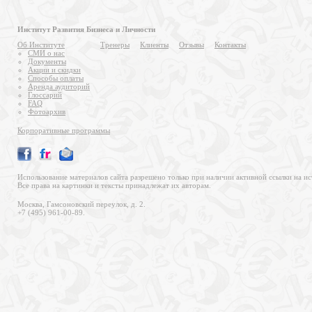
Институт Развития Бизнеса и Личности
Об Институте
Тренеры
Клиенты
Отзывы
Контакты
СМИ о нас
Документы
Акции и скидки
Способы оплаты
Аренда аудиторий
Глоссарий
FAQ
Фотоархив
Корпоративные программы
Использование материалов сайта разрешено только при наличии активной ссылки на ис
Все права на картинки и тексты принадлежат их авторам.
Москва, Гамсоновский переулок, д. 2.
+7 (495) 961-00-89.