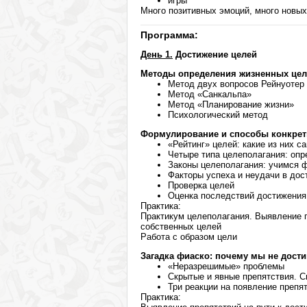
игры
Много позитивных эмоций, много новых
Программа:
День 1.
Достижение целей
Методы определения жизненных цел
Метод двух вопросов Рейнуотер
Метод «Санкальпа»
Метод «Планирование жизни»
Психологический метод
Формулирование и способы конкрет
«Рейтинг» целей: какие из них 
Четыре типа целеполагания: опр
Законы целеполагания: учимся 
Факторы успеха и неудачи в дос
Проверка целей
Оценка последствий достижения
Практика:
Практикум целеполагания. Выявление 
собственных целей
Работа с образом цели
Загадка фиаско: почему мы не дост
«Неразрешимые» проблемы
Скрытые и явные препятствия. С
Три реакции на появление препя
Практика: