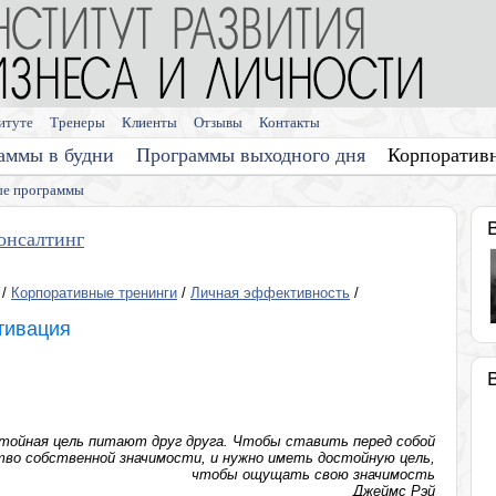
итуте
Тренеры
Клиенты
Отзывы
Контакты
аммы в будни
Программы выходного дня
Корпоратив
е программы
онсалтинг
/
Корпоративные тренинги
/
Личная эффективность
/
тивация
стойная цель питают друг друга. Чтобы ставить перед собой
тво собственной значимости, и нужно иметь достойную цель,
чтобы ощущать свою значимость
Джеймс Рэй