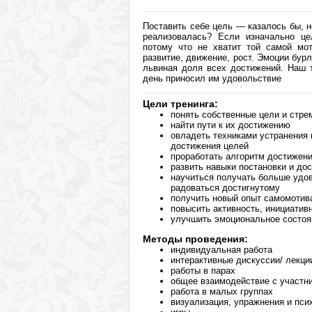
Поставить себе цель — казалось бы, не
реализовалась? Если изначально це
потому что не хватит той самой мот
развитие, движение, рост. Эмоции бурл
львиная доля всех достижений. Наш т
день приносил им удовольствие
Цели тренинга:
понять собственные цели и стре
найти пути к их достижению
овладеть техниками устранения 
достижения целей
проработать алгоритм достижен
развить навыки постановки и до
научиться получать больше удов
радоваться достигнутому
получить новый опыт самомотив
повысить активность, инициатив
улучшить эмоциональное состоян
Методы проведения:
индивидуальная работа
интерактивные дискуссии/ лекци
работы в парах
общее взаимодействие с участн
работа в малых группах
визуализация, упражнения и пси