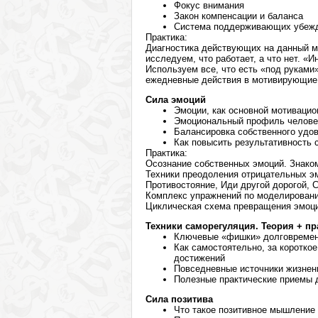
Фокус внимания
Закон компенсации и баланса
Система поддерживающих убеж
Практика:
Диагностика действующих на данный 
исследуем, что работает, а что нет. «
Используем все, что есть «под руками
ежедневные действия в мотивирующие
Сила эмоций
Эмоции, как основной мотиваци
Эмоциональный профиль человек
Балансировка собственного удов
Как повысить результативность
Практика:
Осознание собственных эмоций. Знако
Техники преодоления отрицательных э
Противостояние, Иди другой дорогой, 
Комплекс упражнений по моделирован
Циклическая схема превращения эмоци
Техники саморегуляция. Теория + пр
Ключевые «фишки» долговремен
Как самостоятельно, за коротко
достижений
Повседневные источники жизнен
Полезные практические приемы
Сила позитива
Что такое позитивное мышление 