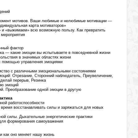
дений
момент мотивов. Ваши любимые и нелюбимые мотивации —
Индивидуальная карта мотиваторов»
» и «выжимаем» всю возможную пользу. Как превратить
 мероприятия
онный фактор
а — какие эмоции вы испытываете в повседневной жизни
ольствия в значимых областях жизни
 с помощью управления эмоциями
мство с различными эмоциональными состояниями
моций: Отрезание, Сторонний наблюдатель, Преувеличение,
Сделай перерыв, Резинка
ию эмоций
й. Преобразование одной эмоции в другую
актика
ной работоспособности
е время восстанавливать силы и заряжаться для новых
ной силы. Дыхательные энергетические практики
 для формирования самоуважения
и как оно меняет нашу жизнь