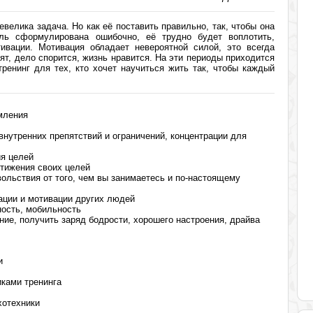
велика задача. Но как её поставить правильно, так, чтобы она
ль сформулирована ошибочно, её трудно будет воплотить,
ивации. Мотивация обладает невероятной силой, это всегда
ят, дело спорится, жизнь нравится. На эти периоды приходится
ренинг для тех, кто хочет научиться жить так, чтобы каждый
мления
внутренних препятствий и ограничений, концентрации для
ия целей
стижения своих целей
ольствия от того, чем вы занимаетесь и по-настоящему
ации и мотивации других людей
ность, мобильность
ие, получить заряд бодрости, хорошего настроения, драйва
и
иками тренинга
хотехники