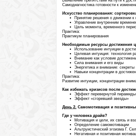
Выявление препятствий на пути к дос
Самодиагностика готовности к изменен
Искусство планирования: сортировк
Принятие решения о движении к 
Управление внутренним времене
Цель момента, временного перио
Практика:
Практикум планирования
Необходимые ресурсы достижения 
Использование интуиции в дост
Целевая интуиция: технология р
Внимание как условие достижен
Сила внимания и его виды
Энергетика и внимание: секреты
Навыки концентрации в достиже
Практика:
Развитие интуиции, концентрации вним
Как избежать кризисов после достиж
Эффект перевернутой пирамиды
Эффект «сгоревшей звезды»
День 2.
Самомотивация и позитивны
Где у человека драйв?
Мотивация и цели, их связь и в
Определение самомотивации
Альтруистический эгоизма Г. Се
Негативная и позитивная мотивац