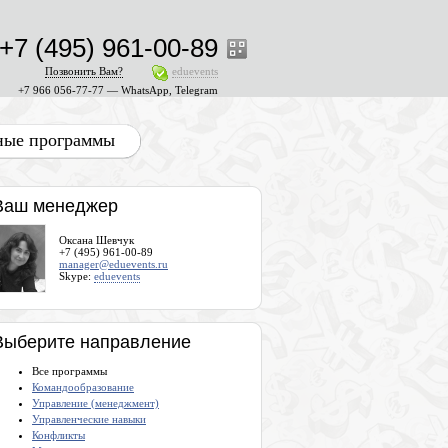
+7 (495) 961-00-89
Позвонить Вам?
eduevents
+7 966 056-77-77 — WhatsApp, Telegram
ные программы
Ваш менеджер
Оксана Шевчук
+7 (495) 961-00-89
manager@eduevents.ru
Skype:
eduevents
Выберите направление
Все программы
Командообразование
Управление (менеджмент)
Управленческие навыки
Конфликты