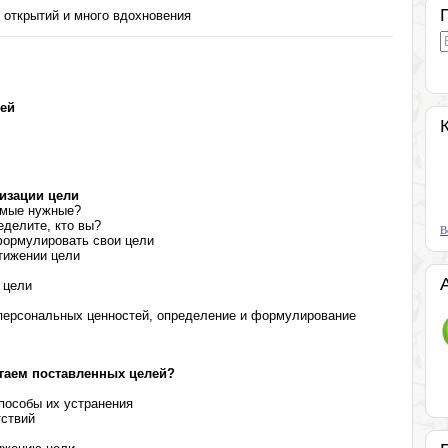
 открытий и много вдохновения
ей
изации цели
самые нужные?
еделите, кто вы?
В
формулировать свои цели
тижении цели
 цели
персональных ценностей, определение и формулирование
игаем поставленных целей?
пособы их устранения
тствий