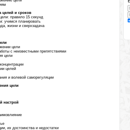
тижению цели
иям
а целей и сроков
цели: правило 15 секунд
м: учимся планировать
да, жизни и сверхзадача
цели
ижении цели
аботы с неизвестными препятствиями
ия цели
 концентрации
нии целей
ания и волевой саморегуляции
ения цели
й настрой
заимовлияние
лье
ии, их достоинства и недостатки