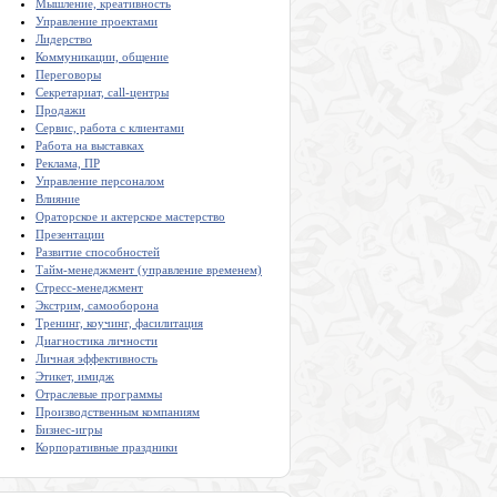
Мышление, креативность
Управление проектами
Лидерство
Коммуникации, общение
Переговоры
Секретариат, call-центры
Продажи
Сервис, работа с клиентами
Работа на выставках
Реклама, ПР
Управление персоналом
Влияние
Ораторское и актерское мастерство
Презентации
Развитие способностей
Тайм-менеджмент (управление временем)
Стресс-менеджмент
Экстрим, самооборона
Тренинг, коучинг, фасилитация
Диагностика личности
Личная эффективность
Этикет, имидж
Отраслевые программы
Производственным компаниям
Бизнес-игры
Корпоративные праздники