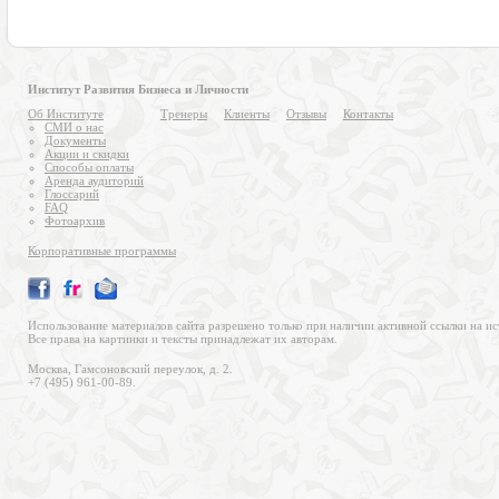
Институт Развития Бизнеса и Личности
Об Институте
Тренеры
Клиенты
Отзывы
Контакты
СМИ о нас
Документы
Акции и скидки
Способы оплаты
Аренда аудиторий
Глоссарий
FAQ
Фотоархив
Корпоративные программы
Использование материалов сайта разрешено только при наличии активной ссылки на ис
Все права на картинки и тексты принадлежат их авторам.
Москва, Гамсоновский переулок, д. 2.
+7 (495) 961-00-89.