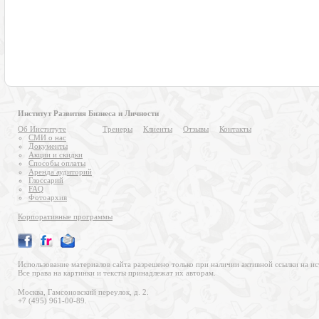
Институт Развития Бизнеса и Личности
Об Институте
Тренеры
Клиенты
Отзывы
Контакты
СМИ о нас
Документы
Акции и скидки
Способы оплаты
Аренда аудиторий
Глоссарий
FAQ
Фотоархив
Корпоративные программы
Использование материалов сайта разрешено только при наличии активной ссылки на ис
Все права на картинки и тексты принадлежат их авторам.
Москва, Гамсоновский переулок, д. 2.
+7 (495) 961-00-89.