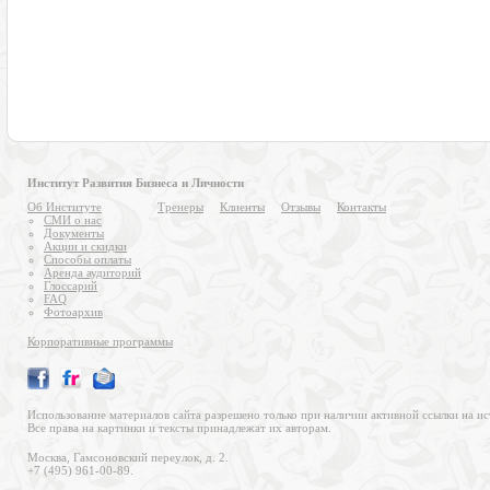
Институт Развития Бизнеса и Личности
Об Институте
Тренеры
Клиенты
Отзывы
Контакты
СМИ о нас
Документы
Акции и скидки
Способы оплаты
Аренда аудиторий
Глоссарий
FAQ
Фотоархив
Корпоративные программы
Использование материалов сайта разрешено только при наличии активной ссылки на ис
Все права на картинки и тексты принадлежат их авторам.
Москва, Гамсоновский переулок, д. 2.
+7 (495) 961-00-89.