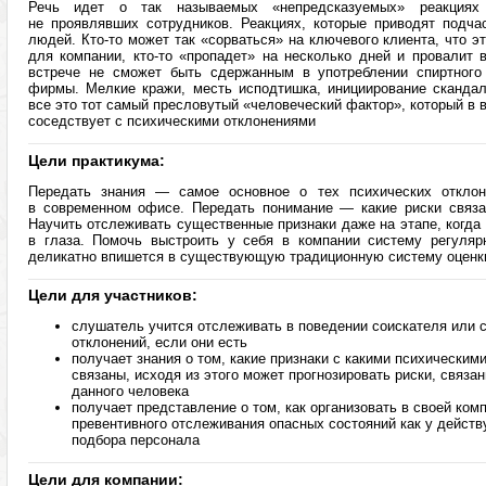
Речь идет о так называемых «непредсказуемых» реакциях
не проявлявших сотрудников. Реакциях, которые приводят подча
людей. Кто-то может так «сорваться» на ключевого клиента, что э
для компании, кто-то «пропадет» на несколько дней и провалит 
встрече не сможет быть сдержанным в употреблении спиртного 
фирмы. Мелкие кражи, месть исподтишка, инициирование скандал
все это тот самый пресловутый «человеческий фактор», который в
соседствует с психическими отклонениями
Цели практикума:
Передать знания — самое основное о тех психических отклон
в современном офисе. Передать понимание — какие риски связа
Научить отслеживать существенные признаки даже на этапе, когда 
в глаза. Помочь выстроить у себя в компании систему регуляр
деликатно впишется в существующую традиционную систему оценк
Цели для участников:
слушатель учится отслеживать в поведении соискателя или с
отклонений, если они есть
получает знания о том, какие признаки с какими психическим
связаны, исходя из этого может прогнозировать риски, связ
данного человека
получает представление о том, как организовать в своей ко
превентивного отслеживания опасных состояний как у действ
подбора персонала
Цели для компании: