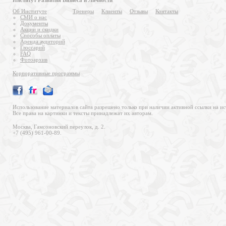
Институт Развития Бизнеса и Личности
Об Институте
Тренеры
Клиенты
Отзывы
Контакты
СМИ о нас
Документы
Акции и скидки
Способы оплаты
Аренда аудиторий
Глоссарий
FAQ
Фотоархив
Корпоративные программы
Использование материалов сайта разрешено только при наличии активной ссылки на ис
Все права на картинки и тексты принадлежат их авторам.
Москва, Гамсоновский переулок, д. 2.
+7 (495) 961-00-89.