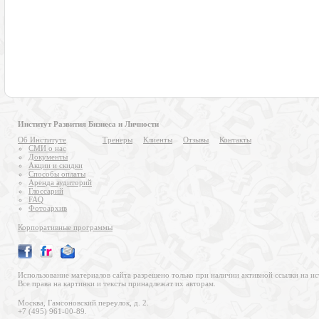
Институт Развития Бизнеса и Личности
Об Институте
Тренеры
Клиенты
Отзывы
Контакты
СМИ о нас
Документы
Акции и скидки
Способы оплаты
Аренда аудиторий
Глоссарий
FAQ
Фотоархив
Корпоративные программы
Использование материалов сайта разрешено только при наличии активной ссылки на ис
Все права на картинки и тексты принадлежат их авторам.
Москва, Гамсоновский переулок, д. 2.
+7 (495) 961-00-89.