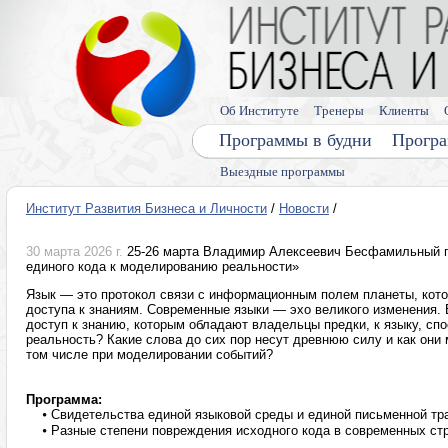
Об Институте
Тренеры
Клиенты
Программы в будни
Програ
Выездные программы
Институт Развития Бизнеса и Личности
/
Новости
/
30 марта 2026 г.
25-26 марта Владимир Алексеевич Бесфамильный п
единого кода к моделированию реальности»
Язык — это протокол связи с информационным полем планеты, кот
доступа к знаниям. Современные языки — эхо великого изменения. 
доступ к знанию, которым обладают владельцы предки, к языку, сп
реальность? Какие слова до сих пор несут древнюю силу и как они 
том числе при моделировании событий?
Программа:
⦁
Свидетельства единой языковой среды и единой письменной тр
⦁
Разные степени повреждения исходного кода в современных ст