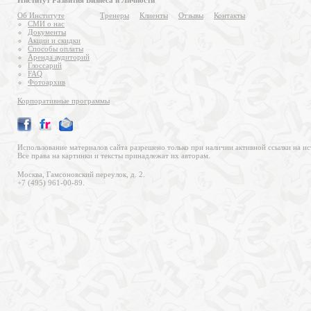
Институт Развития Бизнеса и Личности
Об Институте
Тренеры
Клиенты
Отзывы
Контакты
СМИ о нас
Документы
Акции и скидки
Способы оплаты
Аренда аудиторий
Глоссарий
FAQ
Фотоархив
Корпоративные программы
Использование материалов сайта разрешено только при наличии активной ссылки на ис
Все права на картинки и тексты принадлежат их авторам.
Москва, Гамсоновский переулок, д. 2.
+7 (495) 961-00-89.