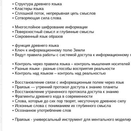
⦁
Структура древнего языка
⦁
Кластеры языка
⦁
Сплошной поток, непрерывная цепь смыслов
⦁
Сотворяющая сила слова
⦁
Многослойное шифрование информации
⦁
Поверхностный смысл и глубинные смыслы
⦁
Сокровенный язык образов
⦁
функция древнего языка
⦁
Ключ к информационному полю Земли
⦁
Ведут правила работы с системой доступа к информационному
⦁
Контроль через правила языка – контроль мышления носителей
⦁
Разные языки - разные способы восприятия реальности
⦁
Контроль над языком – контроль над реальностью
⦁
Восстановление связи с информационным полем через язык
⦁
Праязык — утренний протокол доступа к знанию планеты
⦁
Восстановление утраченного протокола доступа к знанию
⦁
Фрагменты древнего кода в современности
⦁
Слова, которые до сих пор творят, несуточную древнюю силу
⦁
Исконные слова с пониманием их глубинного смысла
⦁
Осознанное употребление слов
⦁
Праязык - универсальный инструмент для ментального моделир