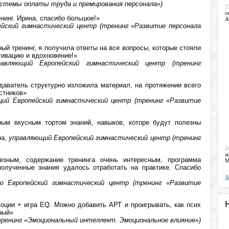
истемы оплаты труда и премирования персонала»)
2
о
инг. Ирина, спасибо большое!»
А
йский гимнастический центр (тренинг «Развитие персонала
ый тренинг, я получила ответы на все вопросы, которые стояли
тивацию и вдохновение!»
равляющий Европейский гимнастический центр (тренинг
аватель структурно изложила материал, на протяжении всего
стников»
щий Европейский гимнастический центр (тренинг «Развитие
ым вкусным тортом знаний, навыков, которе будут полезны
а, управляющий Европейский гимнастический центр (тренинг
2
м
езным, содержание тренинга очень интересным, программа
М
полученные знания удалось отработать на практике. Спасибо
А
ию Европейский гимнастический центр (тренинг «Развитие
оции + игра EQ. Можно добавить АРТ и проигрывать, как псих
ный»
(тренинг «Эмоциональный интеллект. Эмоциональное влияние»)