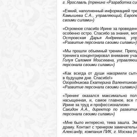
г. Ярославль (тренинг «Разработка с
«Емкий, наполненный информацией трен
Камышева С.А., управляющий, Европе
своими силами»)
«Огромное спасибо Ирине за проведенн
особенно остро. Спасибо за знания, мо
Островская Дарья Андреевна, уп
«Развитие персонала своими силами»)
«Мы прошли объемный тренинг. Препод
тренинга концентрировал внимание уча
Голуя Саломея Моисеевна, управляю
персонала своими силами»)
«Как всегда от души накормили сытн
в будущем дне. Спасибо!»
Огородникова Екатерина Валентиновн
«Развитие персонала своими силами»)
«Тренинг оказался максимально пол
насыщенная, и, самое главное, все 
Ирине за труд и профессионализм»
Сакидон А.А., директор по развит
персонала своими силами»)
«Мне было интересно, тема зашла. Эм
драму. Контакт с тренером замечатель
Александр, компания ПИК, г. Москва 