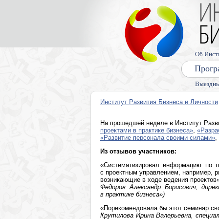
Об Инст
Прогр
Выездны
Институт Развития Бизнеса и Личности
На прошедшей неделе в Институт Разв
проектами в практике бизнеса»
,
«Разра
«Развитие персонала своими силами»
,
Из отзывов участников:
«Систематизировал информацию по пр
с проектным управлением, например, р
возникающие в ходе ведения проектов
Федоров Александр Борисович, дир
в практике бизнеса»)
«Порекомендовала бы этот семинар св
Крутилова Ирина Валерьевна, специа