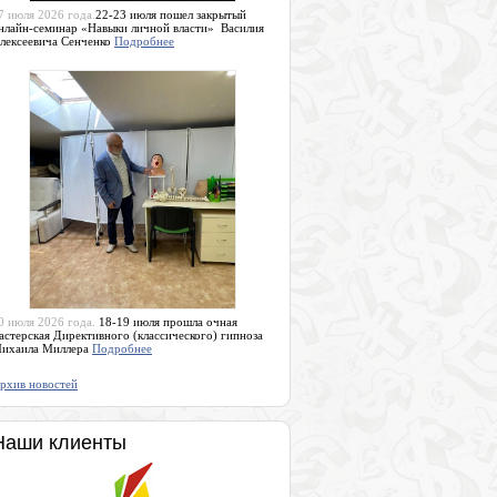
7 июля 2026 года.
22-23 июля пошел закрытый
нлайн-семинар «Навыки личной власти» Василия
лексеевича Сенченко
Подробнее
0 июля 2026 года.
18-19 июля прошла очная
астерская Директивного (классического) гипноза
ихаила Миллера
Подробнее
рхив новостей
Наши клиенты