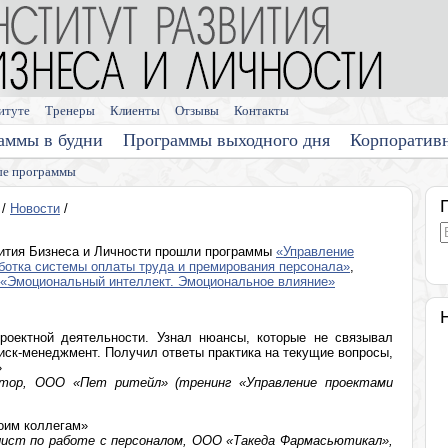
итуте
Тренеры
Клиенты
Отзывы
Контакты
аммы в будни
Программы выходного дня
Корпоратив
е программы
/
Новости
/
ития Бизнеса и Личности прошли программы
«Управление
ботка системы оплаты труда и премирования персонала»
,
«Эмоциональный интеллект. Эмоциональное влияние»
оектной деятельности. Узнал нюансы, которые не связывал
иск-менеджмент. Получил ответы практика на текущие вопросы,
»
ектор, ООО «Пет ритейл» (тренинг «Управление проектами
оим коллегам»
лист по работе с персоналом, ООО «Такеда Фармасьютикал»,