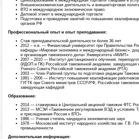
Ценообразование и международная торговля товарами и усл
Внешнеэкономическая деятельность и внешнеторговая полит
ВТО и международное экономическое право.
Деловой этикет в международной торговле
Подготовка и проведение занятий по повышению квалификац
органов РФ
Профессиональный опыт и опыт преподавания:
Стаж преподавательской деятельности более 36 лет
2012 – н.в. — Финансовый университет при Правительстве Ро
кафедры «Мировая экономика и международный бизнес», до
и организация таможенного дела» Университета «МИИТ»
2007 – 2010 — Институт дистанционного обучения, переподг
(ИДОП и ПК) Российской таможенной академии, заведующая 
Ученого Совета Российской таможенной академии (РТА)
2003 — Член Рабочей группы по подготовке редакции Таможе
1991 – 2006 — Институт повышения квалификации работнико
ГУГТК при Совете министров СССР/РФ, Российская таможенна
заведующая кафедрой
Образование:
2014 — стажировка в Центральной акцизной таможне ФТС Ро
2013 — МСЭИ «Таможенное регулирование ВЭД в условиях Т
и присоединения России к ВТО»
1986 — Ученая степень кандидата экономических наук
1978 — Московский институт народного хозяйства им. Г.В. П
промышленности
Дополнительная информация: