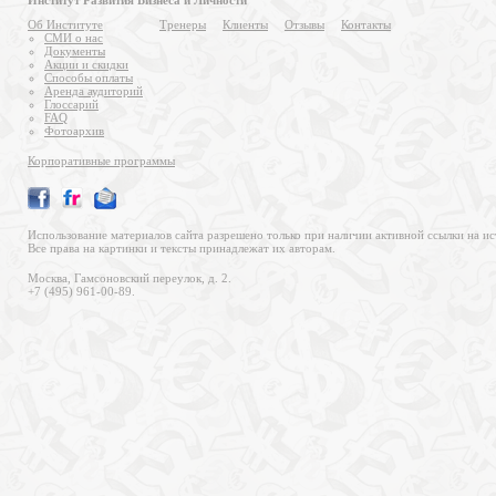
Институт Развития Бизнеса и Личности
Об Институте
Тренеры
Клиенты
Отзывы
Контакты
СМИ о нас
Документы
Акции и скидки
Способы оплаты
Аренда аудиторий
Глоссарий
FAQ
Фотоархив
Корпоративные программы
Использование материалов сайта разрешено только при наличии активной ссылки на ис
Все права на картинки и тексты принадлежат их авторам.
Москва, Гамсоновский переулок, д. 2.
+7 (495) 961-00-89.