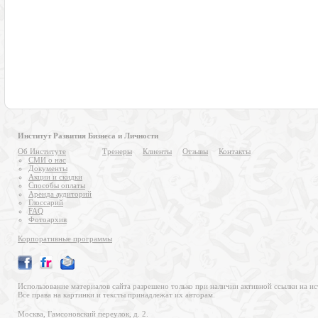
Институт Развития Бизнеса и Личности
Об Институте
Тренеры
Клиенты
Отзывы
Контакты
СМИ о нас
Документы
Акции и скидки
Способы оплаты
Аренда аудиторий
Глоссарий
FAQ
Фотоархив
Корпоративные программы
Использование материалов сайта разрешено только при наличии активной ссылки на ис
Все права на картинки и тексты принадлежат их авторам.
Москва, Гамсоновский переулок, д. 2.