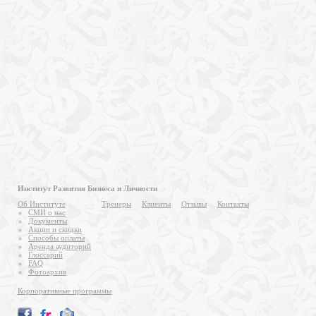
Институт Развития Бизнеса и Личности
Об Институте
Тренеры
Клиенты
Отзывы
Контакты
СМИ о нас
Документы
Акции и скидки
Способы оплаты
Аренда аудиторий
Глоссарий
FAQ
Фотоархив
Корпоративные программы