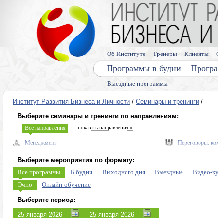
Об Институте
Тренеры
Клиенты
Программы в будни
Програ
Выездные программы
Институт Развития Бизнеса и Личности
/
Семинары и тренинги
/
Выберите семинары и тренинги по направлениям:
Все направления
показать направления »
Менеджмент
Переговоры, ко
Управленческие навыки, лидерство
Выступления, п
Выберите мероприятия по формату:
Безопасность бизнеса, риски
Память, мышлен
Все программы
В будни
Выходного дня
Выездные
Видео-к
Экономика, право
Диагностика ли
Очно
Онлайн-обучение
Налоговое планирование
Личная эффекти
Выберите период:
Управление персоналом (HR)
Эмоции, конфли
-
Продажи, клиенты, сервис
Программы для