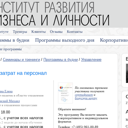
итуте
Тренеры
Клиенты
Отзывы
Контакты
аммы в будни
Программы выходного дня
Корпоратив
е программы
/
Семинары и тренинги
/
Программы в будни
/
Управление
затрат на персонал
По окончании тренинга
на Елена
участники получают
сертификат
и
т-практик в области управления
бонусную карту
ниями, организационного развития
нский Михаил
тия human capital. Президент
2
т в управлении процессами
ации «Национальный Союз
ктами, управлении персоналом,
иков». Член Совета
Обратите внимание!
 18.00
инге и продажах, стратегическом
фессиональным квалификациям
Эту программу Вы можете заказать
ении
сти управления персоналом при
., с учетом всех налогов
в корпоративном и индивидуальном
енте РФ. Член экспертного совета
М
форматах
а 2 недели до начала обучения:
Брюссель). Куратор и преподаватель
., с учетом всех налогов
мм MBA в ведущих бизнес-школах
С
Телефон: +7 (495) 961-00-89