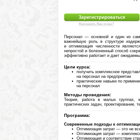
РФ
Напомнить Вам позже?
Персонал — основной и один из самы
важнейшую роль в структуре издерж
и оптимизация численности являют
непростой и болезненный способ сокр
эффективно работает и дает ожидаемы
Цели курса:
получить комплексное представ
на персонал на предприятии
практические навыки по примене
на персонал
Методы проведения:
Теория, работа в малых группах, 
практических задач, проектирование, т
Программа:
Современные подходы к оптимизации
Оптимизация затрат — это не вс
Оптимизация затрат — комплекс
Оптимизация и соответствие стр