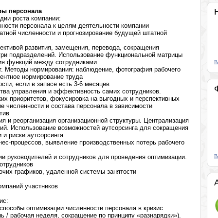
ры персонала
дии роста компании:
нности персонала к целям деятельности компании
атной численности и прогнозирование будущей штатной
ективой развития, замещения, перевода, сокращения
три подразделений. Использование функциональной матрицы
ия функций между сотрудниками
В
т. Методы нормирования: наблюдение, фотография рабочего
ментное нормирование труда
сти, если в запасе есть 3-6 месяцев
тва управления и эффективность самих сотрудников.
их приоритетов, фокусировка на выгодных и перспективных
е численности и состава персонала в зависимости
тив
я и реорганизация организационной структуры. Централизация
ий. Использование возможностей аутсорсинга для сокращения
 и риски аутсорсинга
нес-процессов, выявление производственных потерь рабочего
и руководителей и сотрудников для проведения оптимизации.
В
сотрудников
абочих графиков, удаленной системы занятости
омпаний участников
ис:
способы оптимизации численности персонала в кризис
ь / рабочая неделя, сокращение по принципу «разнарядки»).