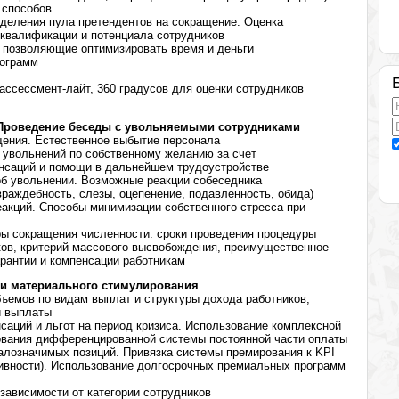
 способов
деления пула претендентов на сокращение. Оценка
 квалификации и потенциала сотрудников
 позволяющие оптимизировать время и деньги
рограмм
ассессмент-лайт, 360 градусов для оценки сотрудников
 Проведение беседы с увольняемыми сотрудниками
щения. Естественное выбытие персонала
 увольнений по собственному желанию за счет
нсаций и помощи в дальнейшем трудоустройстве
об увольнении. Возможные реакции собеседника
раждебность, слезы, оцепенение, подавленность, обида)
еакций. Способы минимизации собственного стресса при
ы сокращения численности: сроки проведения процедуры
ков, критерий массового высвобождения, преимущественное
арантии и компенсации работникам
 и материального стимулирования
ъемов по видам выплат и структуры дохода работников,
 выплаты
саций и льгот на период кризиса. Использование комплексной
вания дифференцированной системы постоянной части оплаты
алозначимых позиций. Привязка системы премирования к KPI
вности). Использование долгосрочных премиальных программ
зависимости от категории сотрудников