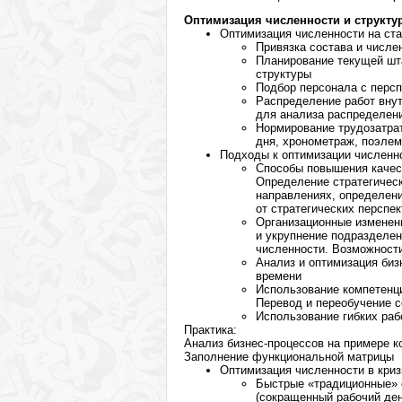
Оптимизация численности и структу
Оптимизация численности на ста
Привязка состава и числе
Планирование текущей шт
структуры
Подбор персонала с персп
Распределение работ вну
для анализа распределен
Нормирование трудозатра
дня, хронометраж, поэле
Подходы к оптимизации численно
Способы повышения качес
Определение стратегическ
направлениях, определени
от стратегических перспек
Организационные изменени
и укрупнение подразделен
численности. Возможности
Анализ и оптимизация биз
времени
Использование компетенци
Перевод и переобучение 
Использование гибких р
Практика:
Анализ бизнес-процессов на примере к
Заполнение функциональной матрицы
Оптимизация численности в криз
Быстрые «традиционные» 
(сокращенный рабочий ден