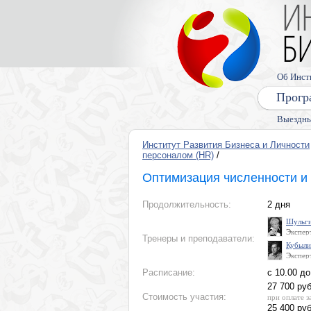
Об Инст
Прогр
Выездны
Институт Развития Бизнеса и Личности
персоналом (HR)
/
Оптимизация численности и 
Продолжительность:
2 дня
Шульги
Экспер
Тренеры и преподаватели:
измене
Кубыли
и разви
Экспер
Ассоци
и прое
Кадров
Расписание:
с 10.00 до
маркет
по про
управл
в обла
27 700 руб
Презид
Стоимость участия:
при оплате з
EPAW (
25 400 руб
програ