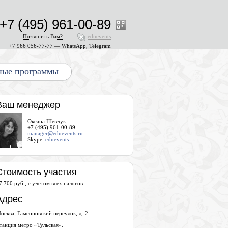
+7 (495) 961-00-89
Позвонить Вам?
eduevents
+7 966 056-77-77 — WhatsApp, Telegram
ные программы
Ваш менеджер
Оксана Шевчук
+7 (495) 961-00-89
manager@eduevents.ru
Skype:
eduevents
Стоимость участия
7 700 руб., с учетом всех налогов
Адрес
осква, Гамсоновский переулок, д. 2.
танция метро «Тульская».