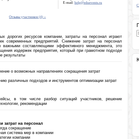
E-mail:
help@eduevents.ru
С
Отзывы участников (4) »
х дорогих ресурсов компании, затраты на персонал играют
ек современных предприятий. Снижение затрат на персонал
ся важными составляющими эффективного менеджмента, это
ащения издержек предприятия, который при грамотном подходе
е результаты
ление о возможных направлениях сокращения затрат
нию различных подходов и инструментов оптимизации затрат
кейсы, в том числе разбор ситуаций участников, решение
ехнологии, рекомендации
 затрат на персонал
егда сокращение
ная система мер в компании
атегии компании