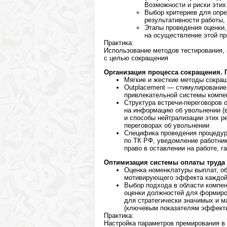
Возможности и риски этих
Выбор критериев для опре
результативности работы,
Этапы проведения оценки,
на осуществление этой п
Практика:
Использование методов тестирования, 
с целью сокращения
Организация процесса сокращения.
Мягкие и жесткие методы сокра
Outplacement — стимулирование
привлекательной системы компе
Структура встречи-переговоров 
на информацию об увольнении (в
и способы нейтрализации этих р
переговорах об увольнении
Специфика проведения процедур
по ТК РФ, уведомление работни
право в оставлении на работе, г
Оптимизация системы оплаты труда
Оценка номенклатуры выплат, об
мотивирующего эффекта каждой
Выбор подхода в области компен
оценки должностей для формиро
для стратегически значимых и м
(ключевым показателям эффекти
Практика:
Настройка параметров премирования в 