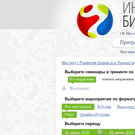
Об Инст
Прогр
Выездны
Институт Развития Бизнеса и Личности
Выберите семинары и тренинги по
Все направления
показать направления 
Менеджмент
Управленческие навыки, лидерство
Выберите мероприятия по формату
Безопасность бизнеса, риски
Все программы
В будни
Выходног
Экономика, право
Очно
Онлайн-обучение
Налоговое планирование
Выберите период:
Управление персоналом (HR)
-
Продажи, клиенты, сервис