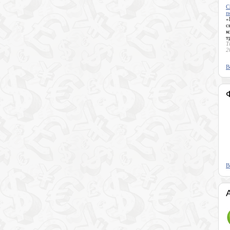
С
п
«
с
к
т
Т
2
В
В