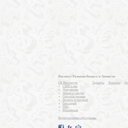
Институт Развития Бизнеса и Личности
Об Институте
Тренеры
Клиенты
От
СМИ о нас
Документы
Акции и скидки
Способы оплаты
Аренда аудиторий
Глоссарий
FAQ
Фотоархив
Корпоративные программы