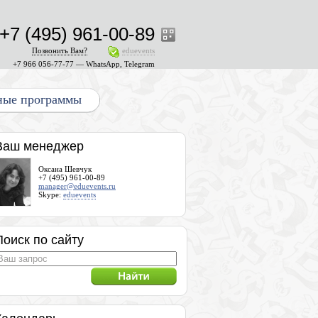
+7 (495) 961-00-89
Позвонить Вам?
eduevents
+7 966 056-77-77 — WhatsApp, Telegram
ные программы
Ваш менеджер
Оксана Шевчук
+7 (495) 961-00-89
manager@eduevents.ru
Skype:
eduevents
Поиск по сайту