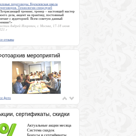
иловые переговоры. Кремлевская школа
ереговоров. Технологии спецслужб
Потрясающий тренинг, тренер – настоящий мастер
воего дела, акцент на практику, постоянный
онтакт с аудиторией. Всем советую данный
ренинг!»
юстин Андрей Игоревич, г. Москва, 17-18 июня
021 г
се отзывы
Фотоархив мероприятий
се фото
Акции, сертификаты, скидки
Актуальные акции месяца
Система скидок
Бонусы и сертификаты