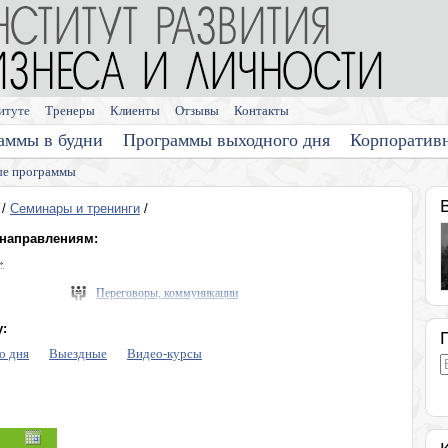
итуте
Тренеры
Клиенты
Отзывы
Контакты
аммы в будни
Программы выходного дня
Корпоратив
е программы
/
Семинары и тренинги
/
 направлениям:
»
Переговоры, коммуникации
Выступления, презентации
:
Память, мышление, интеллект
о дня
Выездные
Видео-курсы
Диагностика личности
Личная эффективность
Эмоции, конфликты, стресс
Программы для медицинских компаний